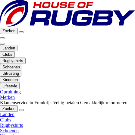
Zoeken
Landen
Clubs
Rugbyshirts
Schoenen
Uitrusting
Kinderen
Lifestyle
Opruiming
Merken
Klantenservice in Frankrijk
Veilig betalen
Gemakkelijk retourneren
Zoeken
Landen
Clubs
Rugbyshirts
Schoenen