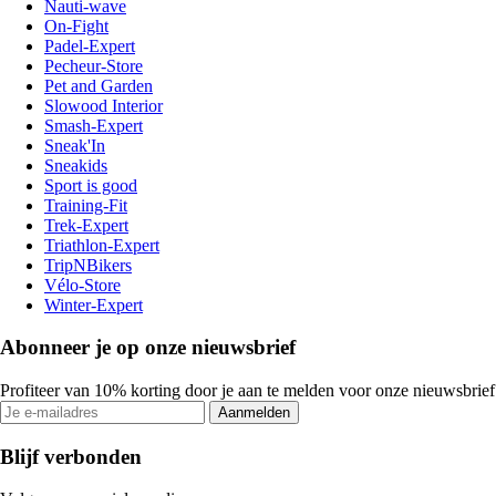
Nauti-wave
On-Fight
Padel-Expert
Pecheur-Store
Pet and Garden
Slowood Interior
Smash-Expert
Sneak'In
Sneakids
Sport is good
Training-Fit
Trek-Expert
Triathlon-Expert
TripNBikers
Vélo-Store
Winter-Expert
Abonneer je op onze nieuwsbrief
Profiteer van 10% korting door je aan te melden voor onze nieuwsbrief
Aanmelden
Blijf verbonden