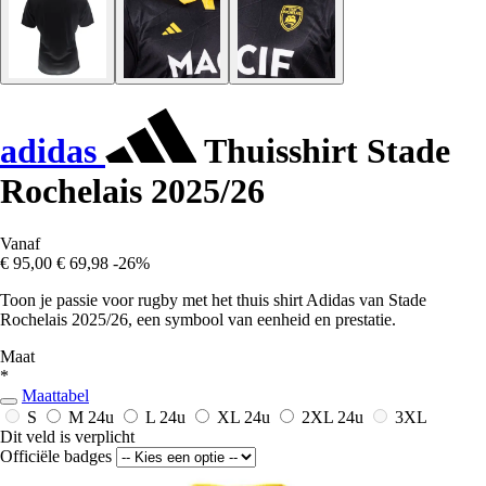
adidas
Thuisshirt Stade
Rochelais 2025/26
Vanaf
€ 95,00
€ 69,98
-26%
Toon je passie voor rugby met het thuis shirt Adidas van Stade
Rochelais 2025/26, een symbool van eenheid en prestatie.
Maat
*
Maattabel
S
M
24u
L
24u
XL
24u
2XL
24u
3XL
Dit veld is verplicht
Officiële badges