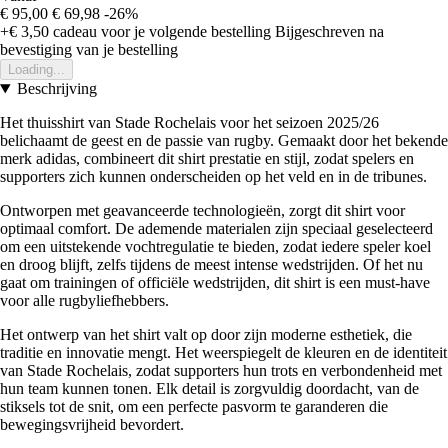
€ 95,00
€ 69,98
-26%
+€ 3,50
cadeau voor je volgende bestelling
Bijgeschreven na
bevestiging van je bestelling
Loading...
Beschrijving
Het thuisshirt van Stade Rochelais voor het seizoen 2025/26
belichaamt de geest en de passie van rugby. Gemaakt door het bekende
merk adidas, combineert dit shirt prestatie en stijl, zodat spelers en
supporters zich kunnen onderscheiden op het veld en in de tribunes.
Ontworpen met geavanceerde technologieën, zorgt dit shirt voor
optimaal comfort. De ademende materialen zijn speciaal geselecteerd
om een uitstekende vochtregulatie te bieden, zodat iedere speler koel
en droog blijft, zelfs tijdens de meest intense wedstrijden. Of het nu
gaat om trainingen of officiële wedstrijden, dit shirt is een must-have
voor alle rugbyliefhebbers.
Het ontwerp van het shirt valt op door zijn moderne esthetiek, die
traditie en innovatie mengt. Het weerspiegelt de kleuren en de identiteit
van Stade Rochelais, zodat supporters hun trots en verbondenheid met
hun team kunnen tonen. Elk detail is zorgvuldig doordacht, van de
stiksels tot de snit, om een perfecte pasvorm te garanderen die
bewegingsvrijheid bevordert.