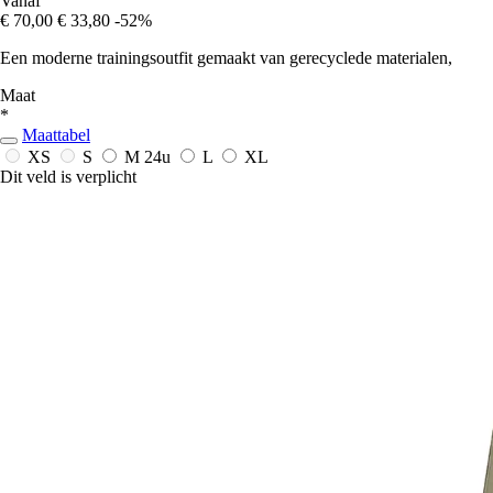
Vanaf
€ 70,00
€ 33,80
-52%
Een moderne trainingsoutfit gemaakt van gerecyclede materialen,
Maat
*
Maattabel
XS
S
M
24u
L
XL
Dit veld is verplicht