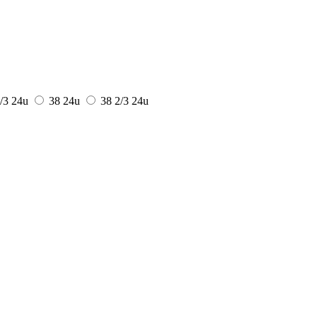
1/3
24u
38
24u
38 2/3
24u