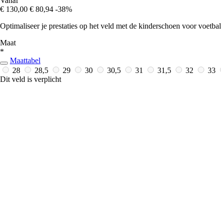
Vanaf
€ 130,00
€ 80,94
-38%
Optimaliseer je prestaties op het veld met de kinderschoen voor voetbal
Maat
*
Maattabel
28
28,5
29
30
30,5
31
31,5
32
33
Dit veld is verplicht