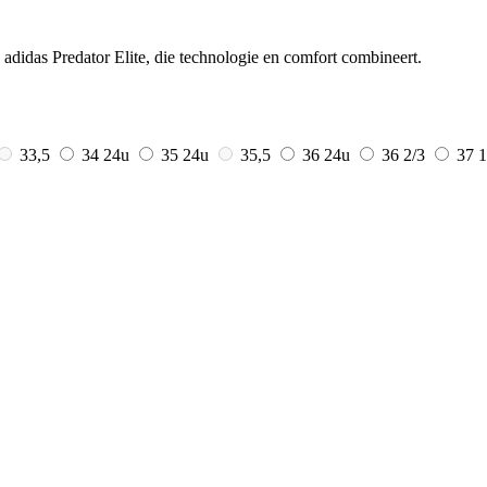
 adidas Predator Elite, die technologie en comfort combineert.
33,5
34
24u
35
24u
35,5
36
24u
36 2/3
37 