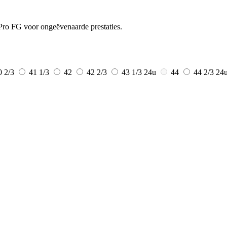
 Pro FG voor ongeëvenaarde prestaties.
0 2/3
41 1/3
42
42 2/3
43 1/3
24u
44
44 2/3
24