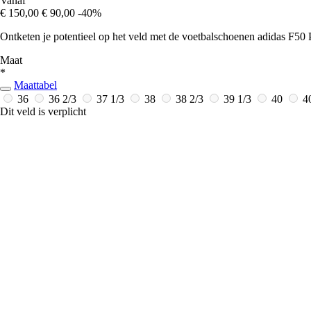
Vanaf
€ 150,00
€ 90,00
-40%
Ontketen je potentieel op het veld met de voetbalschoenen adidas F50
Maat
*
Maattabel
36
36 2/3
37 1/3
38
38 2/3
39 1/3
40
4
Dit veld is verplicht