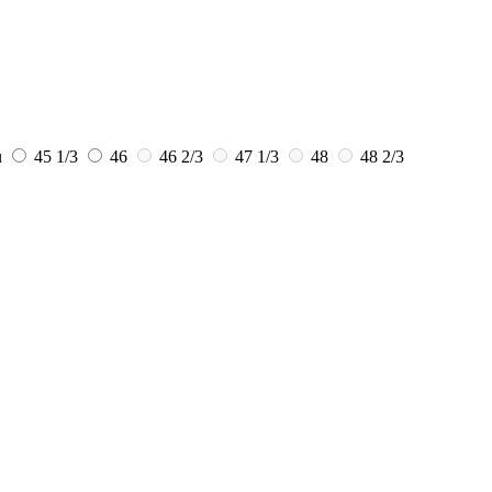
u
45 1/3
46
46 2/3
47 1/3
48
48 2/3