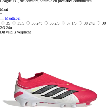
League FG, die comfort, controle en prestaties combineren.
Maat
*
Maattabel
35
35,5
36
24u
36 2/3
37 1/3
38
24u
38
2/3
24u
Dit veld is verplicht