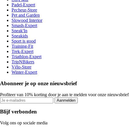
Padel-Expert
Pecheur-Store
Pet and Garden
Slowood Interior
Smash-Expert
Sneak'In
Sneakids
Sport is good
Training-Fit
Trek-Expert
Triathlon-Expert
TripNBikers
Vélo-Store
Winter-Expert
Abonneer je op onze nieuwsbrief
Profiteer van 10% korting door je aan te melden voor onze nieuwsbrief
Aanmelden
Blijf verbonden
Volg ons op sociale media