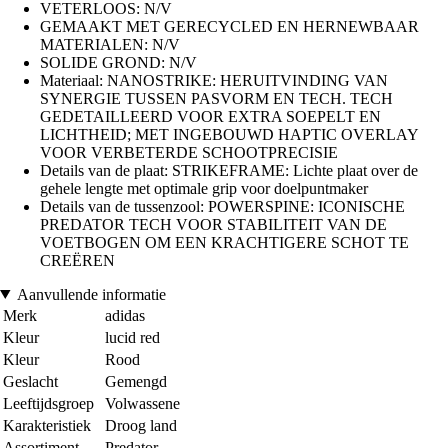
VETERLOOS: N/V
GEMAAKT MET GERECYCLED EN HERNEWBAAR
MATERIALEN: N/V
SOLIDE GROND: N/V
Materiaal: NANOSTRIKE: HERUITVINDING VAN
SYNERGIE TUSSEN PASVORM EN TECH. TECH
GEDETAILLEERD VOOR EXTRA SOEPELT EN
LICHTHEID; MET INGEBOUWD HAPTIC OVERLAY
VOOR VERBETERDE SCHOOTPRECISIE
Details van de plaat: STRIKEFRAME: Lichte plaat over de
gehele lengte met optimale grip voor doelpuntmaker
Details van de tussenzool: POWERSPINE: ICONISCHE
PREDATOR TECH VOOR STABILITEIT VAN DE
VOETBOGEN OM EEN KRACHTIGERE SCHOT TE
CREËREN
Aanvullende informatie
Merk
adidas
Kleur
lucid red
Kleur
Rood
Geslacht
Gemengd
Leeftijdsgroep
Volwassene
Karakteristiek
Droog land
Assortiment
Predator