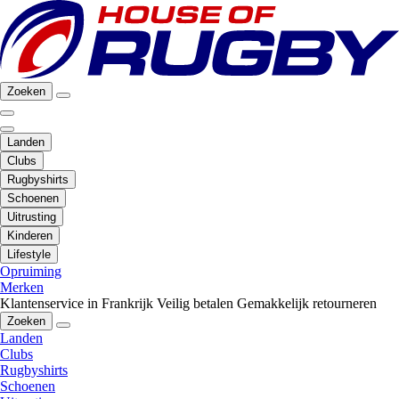
Zoeken
Landen
Clubs
Rugbyshirts
Schoenen
Uitrusting
Kinderen
Lifestyle
Opruiming
Merken
Klantenservice in Frankrijk
Veilig betalen
Gemakkelijk retourneren
Zoeken
Landen
Clubs
Rugbyshirts
Schoenen