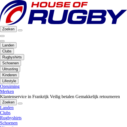
Zoeken
Landen
Clubs
Rugbyshirts
Schoenen
Uitrusting
Kinderen
Lifestyle
Opruiming
Merken
Klantenservice in Frankrijk
Veilig betalen
Gemakkelijk retourneren
Zoeken
Landen
Clubs
Rugbyshirts
Schoenen