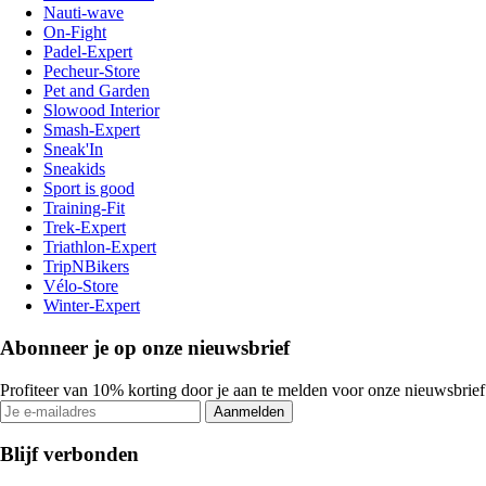
Nauti-wave
On-Fight
Padel-Expert
Pecheur-Store
Pet and Garden
Slowood Interior
Smash-Expert
Sneak'In
Sneakids
Sport is good
Training-Fit
Trek-Expert
Triathlon-Expert
TripNBikers
Vélo-Store
Winter-Expert
Abonneer je op onze nieuwsbrief
Profiteer van 10% korting door je aan te melden voor onze nieuwsbrief
Aanmelden
Blijf verbonden