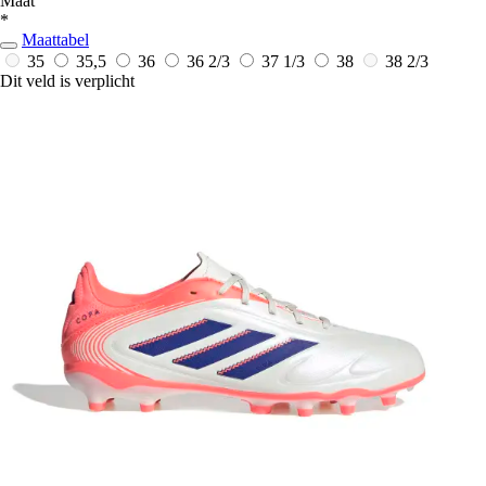
Maat
*
Maattabel
35
35,5
36
36 2/3
37 1/3
38
38 2/3
Dit veld is verplicht