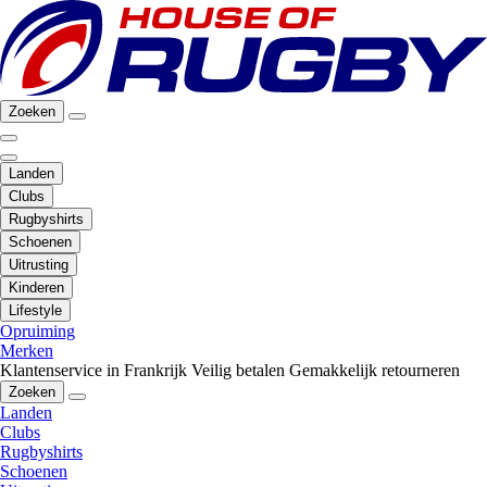
Zoeken
Landen
Clubs
Rugbyshirts
Schoenen
Uitrusting
Kinderen
Lifestyle
Opruiming
Merken
Klantenservice in Frankrijk
Veilig betalen
Gemakkelijk retourneren
Zoeken
Landen
Clubs
Rugbyshirts
Schoenen