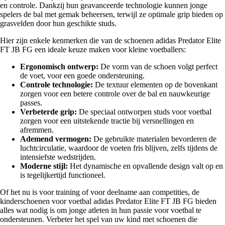
en controle. Dankzij hun geavanceerde technologie kunnen jonge
spelers de bal met gemak beheersen, terwijl ze optimale grip bieden op
grasvelden door hun geschikte studs.
Hier zijn enkele kenmerken die van de schoenen adidas Predator Elite
FT JB FG een ideale keuze maken voor kleine voetballers:
Ergonomisch ontwerp:
De vorm van de schoen volgt perfect
de voet, voor een goede ondersteuning.
Controle technologie:
De textuur elementen op de bovenkant
zorgen voor een betere controle over de bal en nauwkeurige
passes.
Verbeterde grip:
De speciaal ontworpen studs voor voetbal
zorgen voor een uitstekende tractie bij versnellingen en
afremmen.
Ademend vermogen:
De gebruikte materialen bevorderen de
luchtcirculatie, waardoor de voeten fris blijven, zelfs tijdens de
intensiefste wedstrijden.
Moderne stijl:
Het dynamische en opvallende design valt op en
is tegelijkertijd functioneel.
Of het nu is voor training of voor deelname aan competities, de
kinderschoenen voor voetbal adidas Predator Elite FT JB FG bieden
alles wat nodig is om jonge atleten in hun passie voor voetbal te
ondersteunen. Verbeter het spel van uw kind met schoenen die