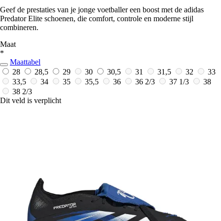
Geef de prestaties van je jonge voetballer een boost met de adidas
Predator Elite schoenen, die comfort, controle en moderne stijl
combineren.
Maat
*
Maattabel
28
28,5
29
30
30,5
31
31,5
32
33
33,5
34
35
35,5
36
36 2/3
37 1/3
38
38 2/3
Dit veld is verplicht