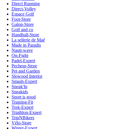
Direct Running
Direct-Volley
Espace Golf
Foot-Store
Galop-Store
Golf and co
Handball-Store
La sellerie de Maé
Made in Paradis
Nauti-wave
On-Fight
Padel-Expert
Pecheur-Store
Pet and Garden
Slowood Interior
Smash-Expert
Sneak'In
Sneakids
Sport is good
Training-Fit
Trek-Expert
Triathlon-Expert
TripNBikers
Vélo-Store
Winter-Expert