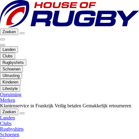
Zoeken
Landen
Clubs
Rugbyshirts
Schoenen
Uitrusting
Kinderen
Lifestyle
Opruiming
Merken
Klantenservice in Frankrijk
Veilig betalen
Gemakkelijk retourneren
Zoeken
Landen
Clubs
Rugbyshirts
Schoenen