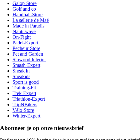
Galop-Store
Golf and co
Handball-Store
La sellerie de Maé
Made in Paradis
Nauti-wave
On-Fight
Padel-Expert
Pecheur-Store
Pet and Garden
Slowood Interior
Smash-Expert
Sneak'In
Sneakids
Sport is good
Training-Fit
Trek-Expert
Triathlon-Expert
TripNBikers
Vélo-Store
Winter-Expert
Abonneer je op onze nieuwsbrief