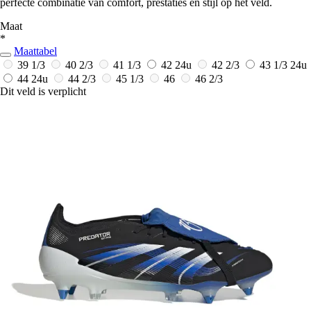
perfecte combinatie van comfort, prestaties en stijl op het veld.
Maat
*
Maattabel
39 1/3
40 2/3
41 1/3
42
24u
42 2/3
43 1/3
24u
44
24u
44 2/3
45 1/3
46
46 2/3
Dit veld is verplicht