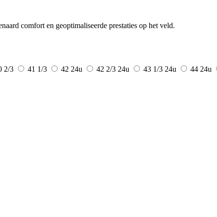
ard comfort en geoptimaliseerde prestaties op het veld.
0 2/3
41 1/3
42
24u
42 2/3
24u
43 1/3
24u
44
24u