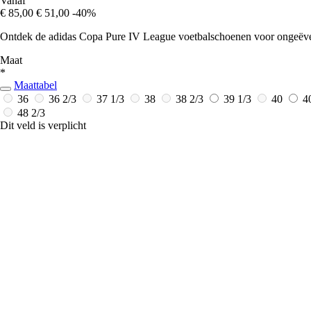
Vanaf
€ 85,00
€ 51,00
-40%
Ontdek de adidas Copa Pure IV League voetbalschoenen voor ongeëvena
Maat
*
Maattabel
36
36 2/3
37 1/3
38
38 2/3
39 1/3
40
4
48 2/3
Dit veld is verplicht