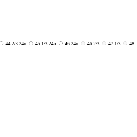
44 2/3
24u
45 1/3
24u
46
24u
46 2/3
47 1/3
48