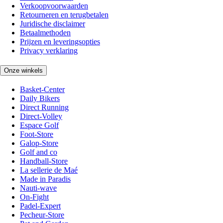
Verkoopvoorwaarden
Retourneren en terugbetalen
Juridische disclaimer
Betaalmethoden
Prijzen en leveringsopties
Privacy verklaring
Onze winkels
Basket-Center
Daily Bikers
Direct Running
Direct-Volley
Espace Golf
Foot-Store
Galop-Store
Golf and co
Handball-Store
La sellerie de Maé
Made in Paradis
Nauti-wave
On-Fight
Padel-Expert
Pecheur-Store