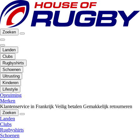
Zoeken
Landen
Clubs
Rugbyshirts
Schoenen
Uitrusting
Kinderen
Lifestyle
Opruiming
Merken
Klantenservice in Frankrijk
Veilig betalen
Gemakkelijk retourneren
Zoeken
Landen
Clubs
Rugbyshirts
Schoenen