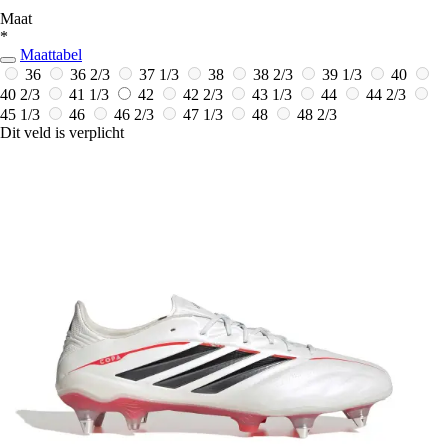
Maat
*
Maattabel
36
36 2/3
37 1/3
38
38 2/3
39 1/3
40
40 2/3
41 1/3
42
42 2/3
43 1/3
44
44 2/3
45 1/3
46
46 2/3
47 1/3
48
48 2/3
Dit veld is verplicht