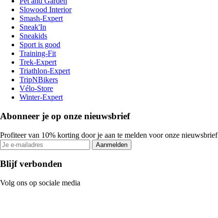
Pet and Garden
Slowood Interior
Smash-Expert
Sneak'In
Sneakids
Sport is good
Training-Fit
Trek-Expert
Triathlon-Expert
TripNBikers
Vélo-Store
Winter-Expert
Abonneer je op onze nieuwsbrief
Profiteer van 10% korting door je aan te melden voor onze nieuwsbrief
Aanmelden
Blijf verbonden
Volg ons op sociale media