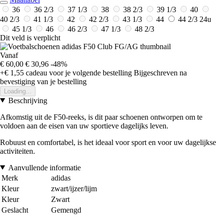
36
36 2/3
37 1/3
38
38 2/3
39 1/3
40
40 2/3
41 1/3
42
42 2/3
43 1/3
44
44 2/3
24u
45 1/3
46
46 2/3
47 1/3
48 2/3
Dit veld is verplicht
Vanaf
€ 60,00
€ 30,96
-48%
+€ 1,55
cadeau voor je volgende bestelling
Bijgeschreven na
bevestiging van je bestelling
Loading...
Beschrijving
Afkomstig uit de F50-reeks, is dit paar schoenen ontworpen om te
voldoen aan de eisen van uw sportieve dagelijks leven.
Robuust en comfortabel, is het ideaal voor sport en voor uw dagelijkse
activiteiten.
Aanvullende informatie
Merk
adidas
Kleur
zwart/ijzer/lijm
Kleur
Zwart
Geslacht
Gemengd