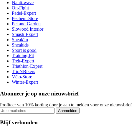
Nauti-wave
On-Fight
Padel-Expert
Pecheur-Store
Pet and Garden
Slowood Interior
Smash-Expert
Sneak'In
Sneakids
Sport is good
Training-Fit
Trek-Expert
Triathlon-Expert
TripNBikers
Vélo-Store
Winter-Expert
Abonneer je op onze nieuwsbrief
Profiteer van 10% korting door je aan te melden voor onze nieuwsbrief
Aanmelden
Blijf verbonden