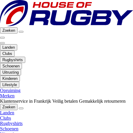
Zoeken
Landen
Clubs
Rugbyshirts
Schoenen
Uitrusting
Kinderen
Lifestyle
Opruiming
Merken
Klantenservice in Frankrijk
Veilig betalen
Gemakkelijk retourneren
Zoeken
Landen
Clubs
Rugbyshirts
Schoenen