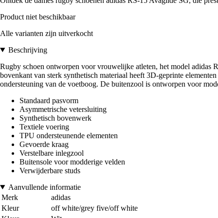
Ontdek de dames rugby schoenen adidas RS-15 Avaglide SG, die prestat
Product niet beschikbaar
Alle varianten zijn uitverkocht
Beschrijving
Rugby schoen ontworpen voor vrouwelijke atleten, het model adidas RS1
bovenkant van sterk synthetisch materiaal heeft 3D-geprinte elementen
ondersteuning van de voetboog. De buitenzool is ontworpen voor modder
Standaard pasvorm
Asymmetrische vetersluiting
Synthetisch bovenwerk
Textiele voering
TPU ondersteunende elementen
Gevoerde kraag
Verstelbare inlegzool
Buitensole voor modderige velden
Verwijderbare studs
Aanvullende informatie
Merk
adidas
Kleur
off white/grey five/off white