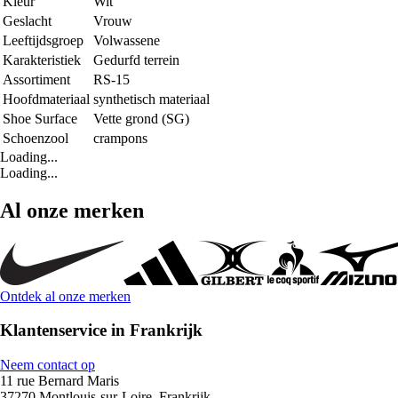
Kleur
Wit
Geslacht
Vrouw
Leeftijdsgroep
Volwassene
Karakteristiek
Gedurfd terrein
Assortiment
RS-15
Hoofdmateriaal
synthetisch materiaal
Shoe Surface
Vette grond (SG)
Schoenzool
crampons
Loading...
Loading...
Al onze merken
Ontdek al onze merken
Klantenservice in Frankrijk
Neem contact op
11 rue Bernard Maris
37270 Montlouis-sur-Loire, Frankrijk