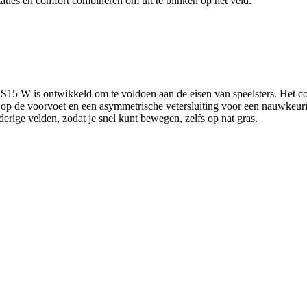
ies en comfort combineren om uit te blinken op het veld.
5 W is ontwikkeld om te voldoen aan de eisen van speelsters. Het comb
 op de voorvoet en een asymmetrische vetersluiting voor een nauwkeuri
ige velden, zodat je snel kunt bewegen, zelfs op nat gras.