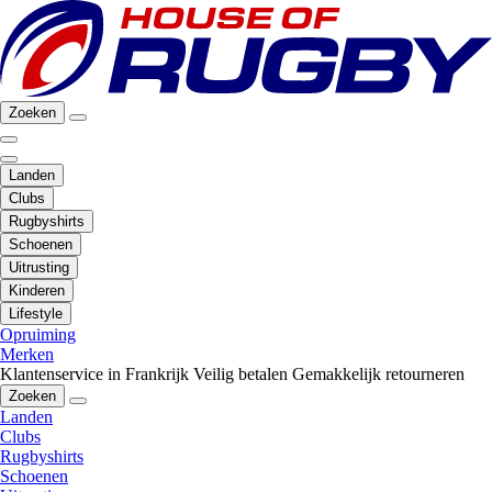
Zoeken
Landen
Clubs
Rugbyshirts
Schoenen
Uitrusting
Kinderen
Lifestyle
Opruiming
Merken
Klantenservice in Frankrijk
Veilig betalen
Gemakkelijk retourneren
Zoeken
Landen
Clubs
Rugbyshirts
Schoenen