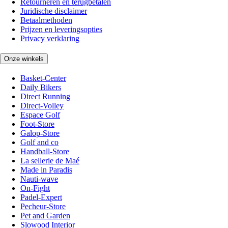
Retourneren en terugbetalen
Juridische disclaimer
Betaalmethoden
Prijzen en leveringsopties
Privacy verklaring
Onze winkels
Basket-Center
Daily Bikers
Direct Running
Direct-Volley
Espace Golf
Foot-Store
Galop-Store
Golf and co
Handball-Store
La sellerie de Maé
Made in Paradis
Nauti-wave
On-Fight
Padel-Expert
Pecheur-Store
Pet and Garden
Slowood Interior