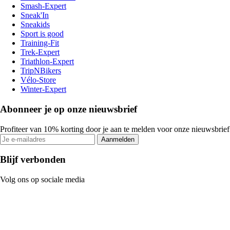
Smash-Expert
Sneak'In
Sneakids
Sport is good
Training-Fit
Trek-Expert
Triathlon-Expert
TripNBikers
Vélo-Store
Winter-Expert
Abonneer je op onze nieuwsbrief
Profiteer van 10% korting door je aan te melden voor onze nieuwsbrief
Aanmelden
Blijf verbonden
Volg ons op sociale media