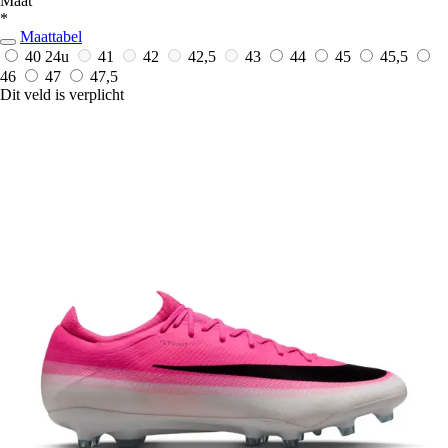
Maat
*
Maattabel
40
24u
41
42
42,5
43
44
45
45,5
46
47
47,5
Dit veld is verplicht