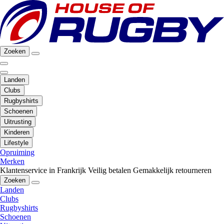
Zoeken
Landen
Clubs
Rugbyshirts
Schoenen
Uitrusting
Kinderen
Lifestyle
Opruiming
Merken
Klantenservice in Frankrijk
Veilig betalen
Gemakkelijk retourneren
Zoeken
Landen
Clubs
Rugbyshirts
Schoenen