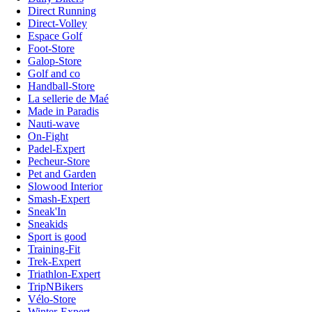
Direct Running
Direct-Volley
Espace Golf
Foot-Store
Galop-Store
Golf and co
Handball-Store
La sellerie de Maé
Made in Paradis
Nauti-wave
On-Fight
Padel-Expert
Pecheur-Store
Pet and Garden
Slowood Interior
Smash-Expert
Sneak'In
Sneakids
Sport is good
Training-Fit
Trek-Expert
Triathlon-Expert
TripNBikers
Vélo-Store
Winter-Expert