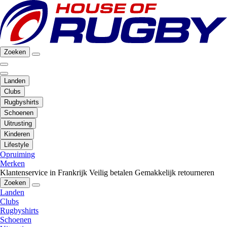
Zoeken
Landen
Clubs
Rugbyshirts
Schoenen
Uitrusting
Kinderen
Lifestyle
Opruiming
Merken
Klantenservice in Frankrijk
Veilig betalen
Gemakkelijk retourneren
Zoeken
Landen
Clubs
Rugbyshirts
Schoenen