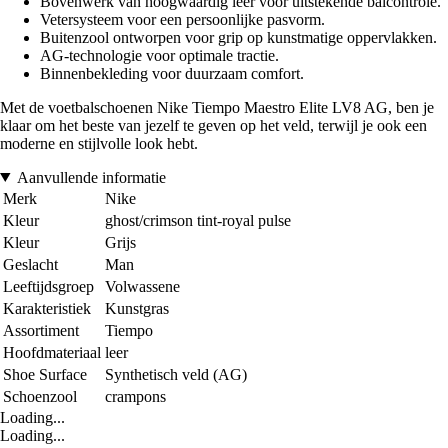
Bovenwerk van hoogwaardig leer voor uitstekende balcontrole.
Vetersysteem voor een persoonlijke pasvorm.
Buitenzool ontworpen voor grip op kunstmatige oppervlakken.
AG-technologie voor optimale tractie.
Binnenbekleding voor duurzaam comfort.
Met de voetbalschoenen Nike Tiempo Maestro Elite LV8 AG, ben je
klaar om het beste van jezelf te geven op het veld, terwijl je ook een
moderne en stijlvolle look hebt.
Aanvullende informatie
Merk
Nike
Kleur
ghost/crimson tint-royal pulse
Kleur
Grijs
Geslacht
Man
Leeftijdsgroep
Volwassene
Karakteristiek
Kunstgras
Assortiment
Tiempo
Hoofdmateriaal
leer
Shoe Surface
Synthetisch veld (AG)
Schoenzool
crampons
Loading...
Loading...