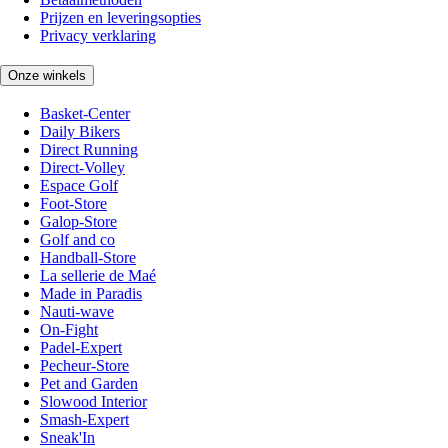
Prijzen en leveringsopties
Privacy verklaring
Onze winkels
Basket-Center
Daily Bikers
Direct Running
Direct-Volley
Espace Golf
Foot-Store
Galop-Store
Golf and co
Handball-Store
La sellerie de Maé
Made in Paradis
Nauti-wave
On-Fight
Padel-Expert
Pecheur-Store
Pet and Garden
Slowood Interior
Smash-Expert
Sneak'In