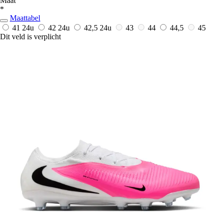
Maat
*
Maattabel
41
24u
42
24u
42,5
24u
43
44
44,5
45
Dit veld is verplicht