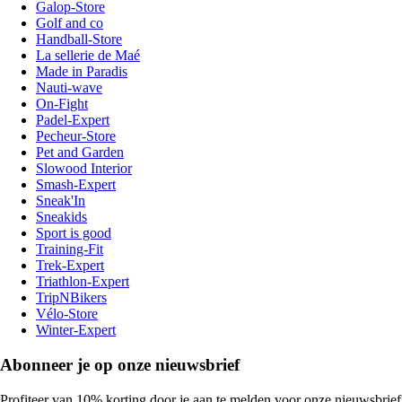
Galop-Store
Golf and co
Handball-Store
La sellerie de Maé
Made in Paradis
Nauti-wave
On-Fight
Padel-Expert
Pecheur-Store
Pet and Garden
Slowood Interior
Smash-Expert
Sneak'In
Sneakids
Sport is good
Training-Fit
Trek-Expert
Triathlon-Expert
TripNBikers
Vélo-Store
Winter-Expert
Abonneer je op onze nieuwsbrief
Profiteer van 10% korting door je aan te melden voor onze nieuwsbrief