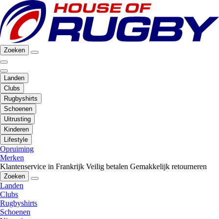
Zoeken
Landen
Clubs
Rugbyshirts
Schoenen
Uitrusting
Kinderen
Lifestyle
Opruiming
Merken
Klantenservice in Frankrijk
Veilig betalen
Gemakkelijk retourneren
Zoeken
Landen
Clubs
Rugbyshirts
Schoenen