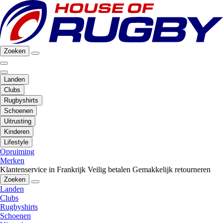
Zoeken
Landen
Clubs
Rugbyshirts
Schoenen
Uitrusting
Kinderen
Lifestyle
Opruiming
Merken
Klantenservice in Frankrijk
Veilig betalen
Gemakkelijk retourneren
Zoeken
Landen
Clubs
Rugbyshirts
Schoenen