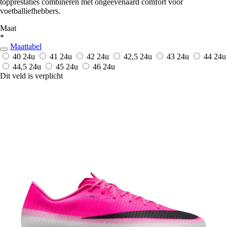
topprestaties combineren met ongeëvenaard comfort voor
voetballiefhebbers.
Maat
*
Maattabel
40
24u
41
24u
42
24u
42,5
24u
43
24u
44
24u
44,5
24u
45
24u
46
24u
Dit veld is verplicht