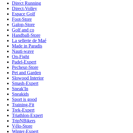
Direct Running
Direct-Volley
Espace Golf
Foot-Store
Galop-Store
Golf and co
Handball-Store
La sellerie de Maé
Made in Paradis
Nauti-wave
On-Fight
Padel-Expert
Pecheur-Store
Pet and Garden
Slowood Interior
Smash-Expert
Sneak'In
Sneakids
Sport is good
Training-Fit
Trek-Expert
Triathlon-Expert
TripNBikers
Vélo-Store
Winter-Expert