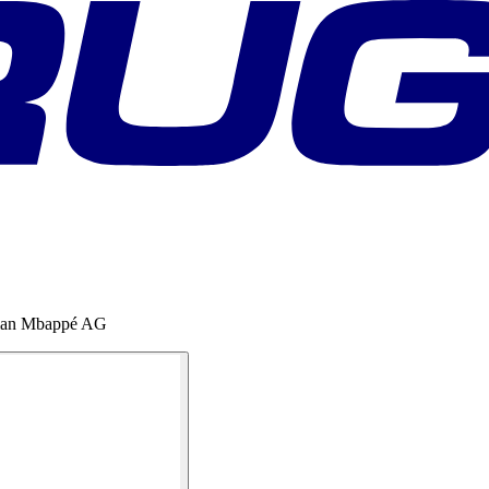
lian Mbappé AG