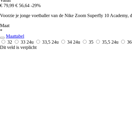
Vanaf
€ 79,99
€ 56,64
-29%
Voorzie je jonge voetballer van de Nike Zoom Superfly 10 Academy, die 
Maat
*
Maattabel
32
33
24u
33,5
24u
34
24u
35
35,5
24u
3
Dit veld is verplicht