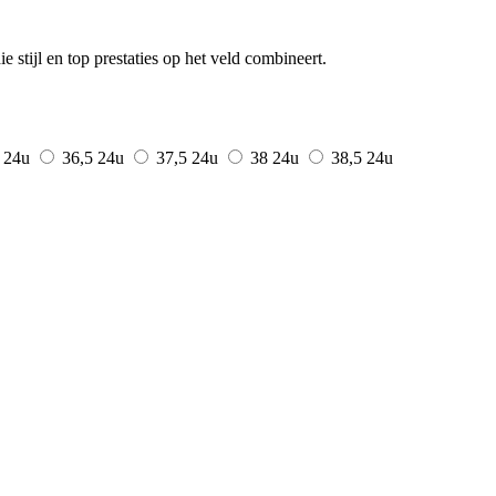
stijl en top prestaties op het veld combineert.
6
24u
36,5
24u
37,5
24u
38
24u
38,5
24u