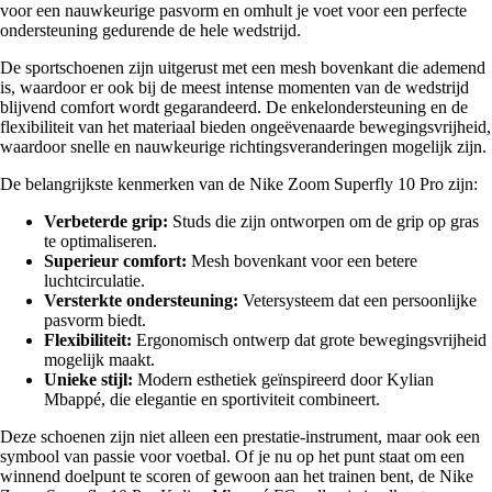
voor een nauwkeurige pasvorm en omhult je voet voor een perfecte
ondersteuning gedurende de hele wedstrijd.
De sportschoenen zijn uitgerust met een mesh bovenkant die ademend
is, waardoor er ook bij de meest intense momenten van de wedstrijd
blijvend comfort wordt gegarandeerd. De enkelondersteuning en de
flexibiliteit van het materiaal bieden ongeëvenaarde bewegingsvrijheid,
waardoor snelle en nauwkeurige richtingsveranderingen mogelijk zijn.
De belangrijkste kenmerken van de Nike Zoom Superfly 10 Pro zijn:
Verbeterde grip:
Studs die zijn ontworpen om de grip op gras
te optimaliseren.
Superieur comfort:
Mesh bovenkant voor een betere
luchtcirculatie.
Versterkte ondersteuning:
Vetersysteem dat een persoonlijke
pasvorm biedt.
Flexibiliteit:
Ergonomisch ontwerp dat grote bewegingsvrijheid
mogelijk maakt.
Unieke stijl:
Modern esthetiek geïnspireerd door Kylian
Mbappé, die elegantie en sportiviteit combineert.
Deze schoenen zijn niet alleen een prestatie-instrument, maar ook een
symbool van passie voor voetbal. Of je nu op het punt staat om een
winnend doelpunt te scoren of gewoon aan het trainen bent, de Nike