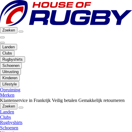
Zoeken
Landen
Clubs
Rugbyshirts
Schoenen
Uitrusting
Kinderen
Lifestyle
Opruiming
Merken
Klantenservice in Frankrijk
Veilig betalen
Gemakkelijk retourneren
Zoeken
Landen
Clubs
Rugbyshirts
Schoenen