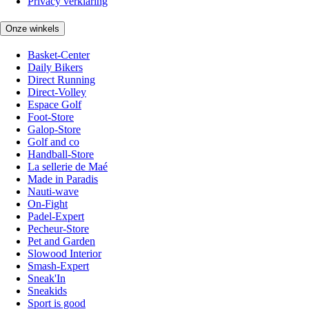
Privacy verklaring
Onze winkels
Basket-Center
Daily Bikers
Direct Running
Direct-Volley
Espace Golf
Foot-Store
Galop-Store
Golf and co
Handball-Store
La sellerie de Maé
Made in Paradis
Nauti-wave
On-Fight
Padel-Expert
Pecheur-Store
Pet and Garden
Slowood Interior
Smash-Expert
Sneak'In
Sneakids
Sport is good