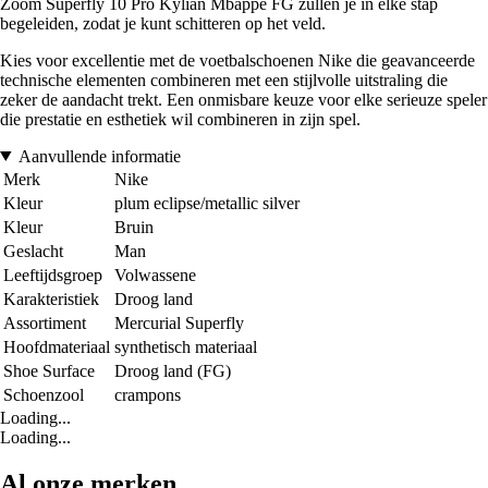
Zoom Superfly 10 Pro Kylian Mbappé FG zullen je in elke stap
begeleiden, zodat je kunt schitteren op het veld.
Kies voor excellentie met de voetbalschoenen Nike die geavanceerde
technische elementen combineren met een stijlvolle uitstraling die
zeker de aandacht trekt. Een onmisbare keuze voor elke serieuze speler
die prestatie en esthetiek wil combineren in zijn spel.
Aanvullende informatie
Merk
Nike
Kleur
plum eclipse/metallic silver
Kleur
Bruin
Geslacht
Man
Leeftijdsgroep
Volwassene
Karakteristiek
Droog land
Assortiment
Mercurial Superfly
Hoofdmateriaal
synthetisch materiaal
Shoe Surface
Droog land (FG)
Schoenzool
crampons
Loading...
Loading...
Al onze merken