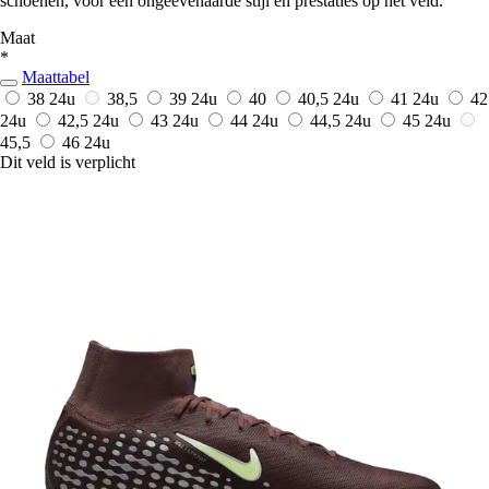
schoenen, voor een ongeëvenaarde stijl en prestaties op het veld.
Maat
*
Maattabel
38
24u
38,5
39
24u
40
40,5
24u
41
24u
42
24u
42,5
24u
43
24u
44
24u
44,5
24u
45
24u
45,5
46
24u
Dit veld is verplicht