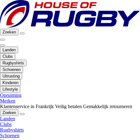
Zoeken
Landen
Clubs
Rugbyshirts
Schoenen
Uitrusting
Kinderen
Lifestyle
Opruiming
Merken
Klantenservice in Frankrijk
Veilig betalen
Gemakkelijk retourneren
Zoeken
Landen
Clubs
Rugbyshirts
Schoenen