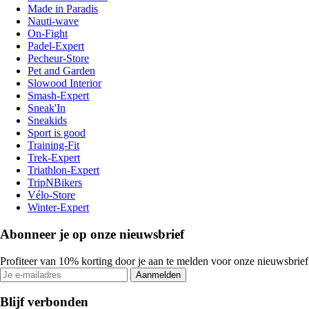
Made in Paradis
Nauti-wave
On-Fight
Padel-Expert
Pecheur-Store
Pet and Garden
Slowood Interior
Smash-Expert
Sneak'In
Sneakids
Sport is good
Training-Fit
Trek-Expert
Triathlon-Expert
TripNBikers
Vélo-Store
Winter-Expert
Abonneer je op onze nieuwsbrief
Profiteer van 10% korting door je aan te melden voor onze nieuwsbrief
Aanmelden
Blijf verbonden