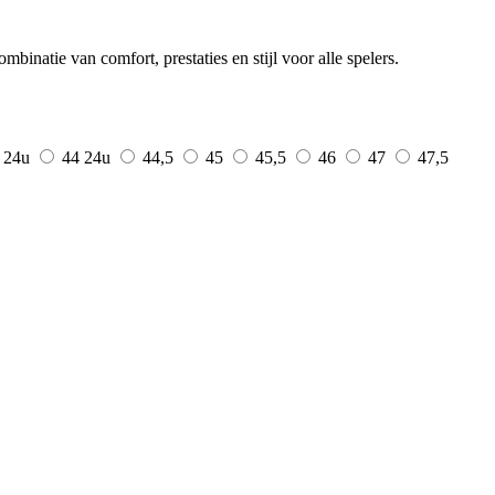
natie van comfort, prestaties en stijl voor alle spelers.
3
24u
44
24u
44,5
45
45,5
46
47
47,5