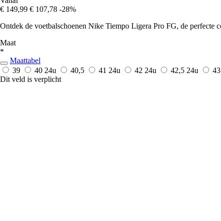
Vanaf
€ 149,99
€ 107,78
-28%
Ontdek de voetbalschoenen Nike Tiempo Ligera Pro FG, de perfecte combi
Maat
*
Maattabel
39
40
24u
40,5
41
24u
42
24u
42,5
24u
4
Dit veld is verplicht