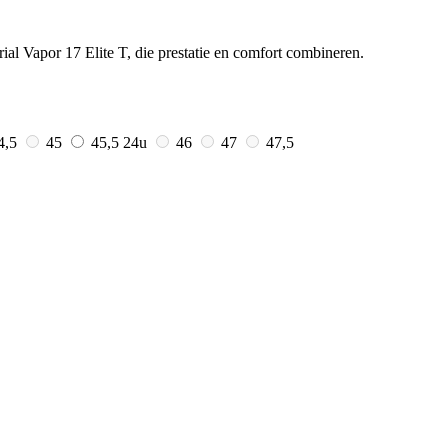
al Vapor 17 Elite T, die prestatie en comfort combineren.
4,5
45
45,5
24u
46
47
47,5