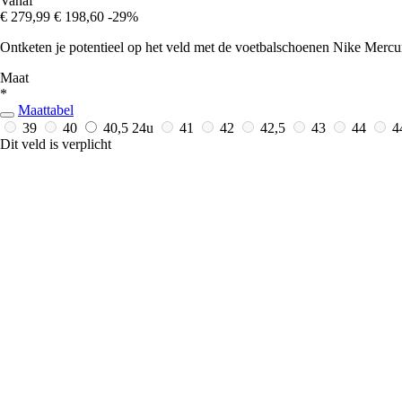
Vanaf
€ 279,99
€ 198,60
-29%
Ontketen je potentieel op het veld met de voetbalschoenen Nike Mercuri
Maat
*
Maattabel
39
40
40,5
24u
41
42
42,5
43
44
4
Dit veld is verplicht