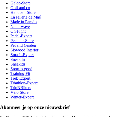
Galop-Store
Golf and co
Handball-Store
La sellerie de Maé
Made in Paradis
Nauti-wave
On-Fight
Padel-Expert
Pecheur-Store
Pet and Garden
Slowood Interior
Smash-Expert
Sneak'In
Sneakids
Sport is good
Training-Fit
Trek-Expert
Triathlon-Expert
TripNBikers
Vélo-Store
Winter-Expert
Abonneer je op onze nieuwsbrief