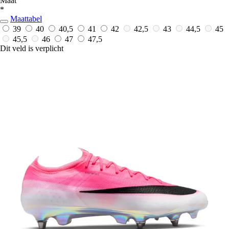
Maat
*
Maattabel
39
40
40,5
41
42
42,5
43
44,5
45
45,5
46
47
47,5
Dit veld is verplicht