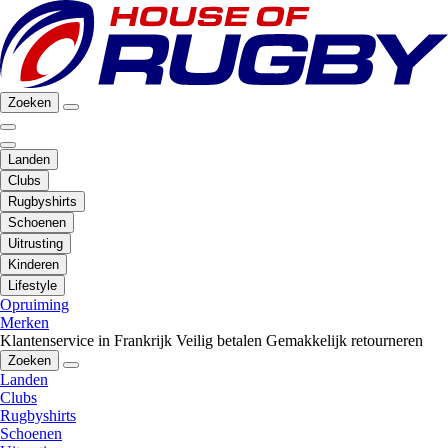
Zoeken
Landen
Clubs
Rugbyshirts
Schoenen
Uitrusting
Kinderen
Lifestyle
Opruiming
Merken
Klantenservice in Frankrijk
Veilig betalen
Gemakkelijk retourneren
Zoeken
Landen
Clubs
Rugbyshirts
Schoenen