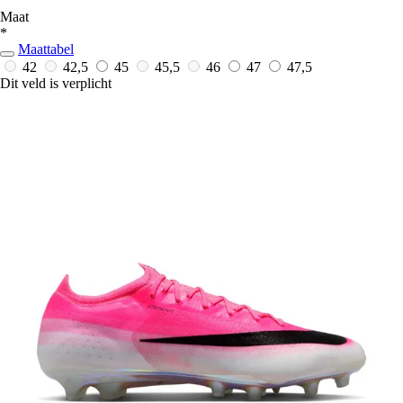
Maat
*
Maattabel
42
42,5
45
45,5
46
47
47,5
Dit veld is verplicht