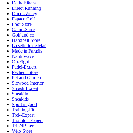
Daily Bikers
Direct Running
Direct-Volley
Espace Golf
Foot-Store
Galop-Store
Golf and co
Handball-Store
La sellerie de Maé
Made in Paradis
Nauti-wave
On-Fight
Padel-Expert
Pecheur-Store
Pet and Garden
Slowood Interior
Smash-Expert
Sneak'In
Sneakids
Sport is good
Training-Fit
Trek-Expert
Triathlon-Expert
TripNBikers
Vélo-Store