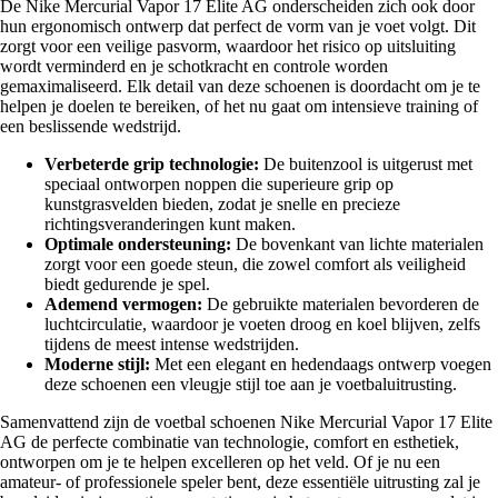
De Nike Mercurial Vapor 17 Elite AG onderscheiden zich ook door
hun ergonomisch ontwerp dat perfect de vorm van je voet volgt. Dit
zorgt voor een veilige pasvorm, waardoor het risico op uitsluiting
wordt verminderd en je schotkracht en controle worden
gemaximaliseerd. Elk detail van deze schoenen is doordacht om je te
helpen je doelen te bereiken, of het nu gaat om intensieve training of
een beslissende wedstrijd.
Verbeterde grip technologie:
De buitenzool is uitgerust met
speciaal ontworpen noppen die superieure grip op
kunstgrasvelden bieden, zodat je snelle en precieze
richtingsveranderingen kunt maken.
Optimale ondersteuning:
De bovenkant van lichte materialen
zorgt voor een goede steun, die zowel comfort als veiligheid
biedt gedurende je spel.
Ademend vermogen:
De gebruikte materialen bevorderen de
luchtcirculatie, waardoor je voeten droog en koel blijven, zelfs
tijdens de meest intense wedstrijden.
Moderne stijl:
Met een elegant en hedendaags ontwerp voegen
deze schoenen een vleugje stijl toe aan je voetbaluitrusting.
Samenvattend zijn de voetbal schoenen Nike Mercurial Vapor 17 Elite
AG de perfecte combinatie van technologie, comfort en esthetiek,
ontworpen om je te helpen excelleren op het veld. Of je nu een
amateur- of professionele speler bent, deze essentiële uitrusting zal je