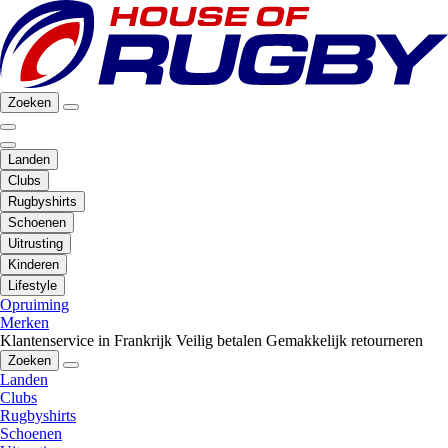
Zoeken
Landen
Clubs
Rugbyshirts
Schoenen
Uitrusting
Kinderen
Lifestyle
Opruiming
Merken
Klantenservice in Frankrijk
Veilig betalen
Gemakkelijk retourneren
Zoeken
Landen
Clubs
Rugbyshirts
Schoenen