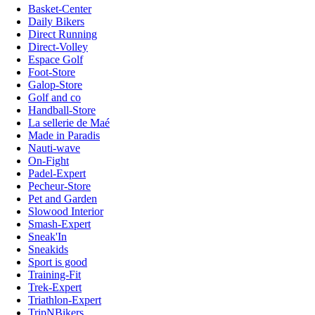
Basket-Center
Daily Bikers
Direct Running
Direct-Volley
Espace Golf
Foot-Store
Galop-Store
Golf and co
Handball-Store
La sellerie de Maé
Made in Paradis
Nauti-wave
On-Fight
Padel-Expert
Pecheur-Store
Pet and Garden
Slowood Interior
Smash-Expert
Sneak'In
Sneakids
Sport is good
Training-Fit
Trek-Expert
Triathlon-Expert
TripNBikers