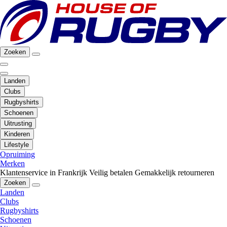
Zoeken
Landen
Clubs
Rugbyshirts
Schoenen
Uitrusting
Kinderen
Lifestyle
Opruiming
Merken
Klantenservice in Frankrijk
Veilig betalen
Gemakkelijk retourneren
Zoeken
Landen
Clubs
Rugbyshirts
Schoenen