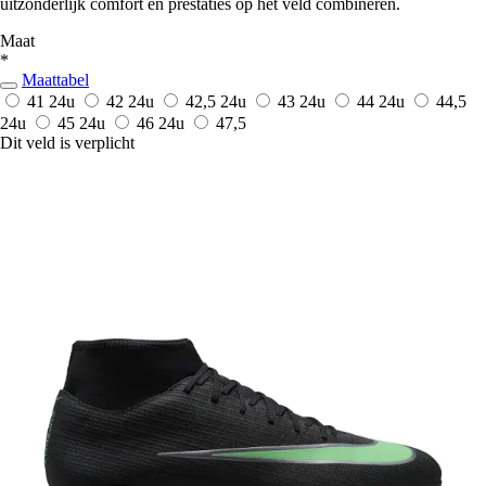
uitzonderlijk comfort en prestaties op het veld combineren.
Maat
*
Maattabel
41
24u
42
24u
42,5
24u
43
24u
44
24u
44,5
24u
45
24u
46
24u
47,5
Dit veld is verplicht