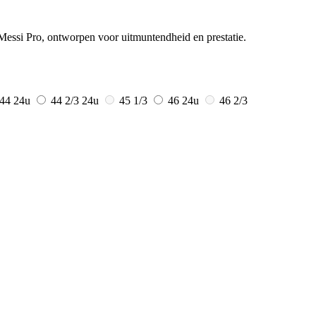
Messi Pro, ontworpen voor uitmuntendheid en prestatie.
44
24u
44 2/3
24u
45 1/3
46
24u
46 2/3