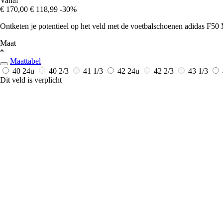
Vanaf
€ 170,00
€ 118,99
-30%
Ontketen je potentieel op het veld met de voetbalschoenen adidas F50 
Maat
*
Maattabel
40
24u
40 2/3
41 1/3
42
24u
42 2/3
43 1/3
Dit veld is verplicht