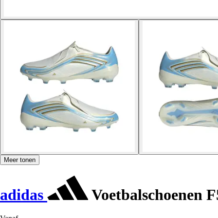
Meer tonen
adidas
Voetbalschoenen F