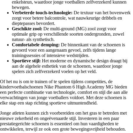
enkelsteun, waardoor jonge voetballers zelfverzekerd kunnen
bewegen.
Verbeterde touch-technologie:
De textuur van het bovenwerk
zorgt voor betere balcontrole, wat nauwkeurige dribbels en
dieptepasses bevordert.
Geschikte zool:
De multi-ground (MG) zool zorgt voor
optimale grip op verschillende soorten ondergronden, zowel
natuur- als synthetisch.
Comfortabele demping:
De binnenkant van de schoenen is
gevoerd voor een aangenaam gevoel, zelfs tijdens lange
trainingssessies of intensieve wedstrijden.
Sportieve stijl:
Het moderne en dynamische design draagt bij
aan de algehele esthetiek van de schoenen, waardoor jonge
spelers zich zelfverzekerd voelen op het veld.
Of het nu is om te trainen of te spelen tijdens competities, de
kindervoetbalschoenen Nike Phantom 6 High Academy MG bieden
een perfecte combinatie van technologie, comfort en stijl die aan alle
verwachtingen van jonge voetballers voldoet. Met deze schoenen is
elke stap een stap richting sportieve uitmuntendheid.
Jonge atleten kunnen zich voorbereiden om het gras te betreden met
nieuwe zekerheid en ongeëvenaarde stijl. Investeren in een paar
prestatiegerichte schoenen is essentieel om hun vaardigheden te
ontwikkelen, terwijl ze ook een grote bewegingsvrijheid behouden.