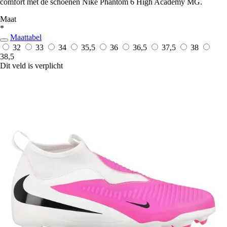
comfort met de schoenen Nike Phantom 6 High Academy MG.
Maat
*
Maattabel
32
33
34
35,5
36
36,5
37,5
38
38,5
Dit veld is verplicht