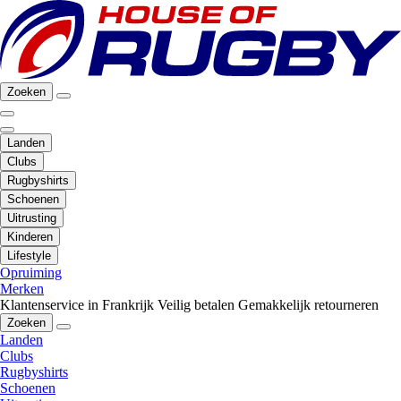
Zoeken
Landen
Clubs
Rugbyshirts
Schoenen
Uitrusting
Kinderen
Lifestyle
Opruiming
Merken
Klantenservice in Frankrijk
Veilig betalen
Gemakkelijk retourneren
Zoeken
Landen
Clubs
Rugbyshirts
Schoenen