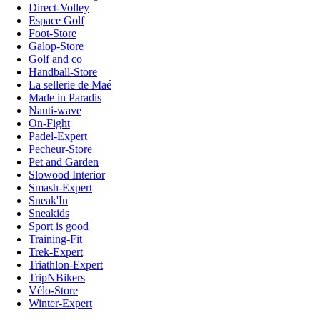
Direct-Volley
Espace Golf
Foot-Store
Galop-Store
Golf and co
Handball-Store
La sellerie de Maé
Made in Paradis
Nauti-wave
On-Fight
Padel-Expert
Pecheur-Store
Pet and Garden
Slowood Interior
Smash-Expert
Sneak'In
Sneakids
Sport is good
Training-Fit
Trek-Expert
Triathlon-Expert
TripNBikers
Vélo-Store
Winter-Expert