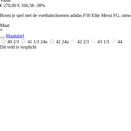
Vanaf
€ 270,00
€ 166,58
-38%
Boost je spel met de voetbalschoenen adidas F50 Elite Messi FG, ontwo
Maat
*
Maattabel
40 2/3
41 1/3
24u
42
24u
42 2/3
43 1/3
44
Dit veld is verplicht