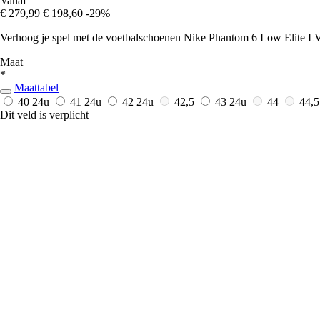
Vanaf
€ 279,99
€ 198,60
-29%
Verhoog je spel met de voetbalschoenen Nike Phantom 6 Low Elite LV8 
Maat
*
Maattabel
40
24u
41
24u
42
24u
42,5
43
24u
44
44,
Dit veld is verplicht