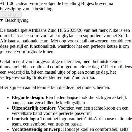
+€ 1,06
cadeau voor je volgende bestelling
Bijgeschreven na
bevestiging van je bestelling
Loading...
Beschrijving
De baseballpet Afrikaans Zuid H86 2025/26 van het merk Nike is een
onmisbaar accessoire voor alle rugbyfans en supporters van het Zuid-
Afrikaanse nationale team. Met oog voor detail ontworpen, combineert
deze pet stijl en functionaliteit, waardoor het een perfecte keuze is om
je passie voor rugby te tonen.
Gefabriceerd van hoogwaardige materialen, biedt het uitstekende
duurzaamheid en optimaal comfort gedurende de dag. Of het nu tijdens
een wedstrijd is, bij een casual uitje of op een zonnige dag, het
vertegenwoordigt trots de kleuren van Zuid-Afrika.
Hier zijn een aantal kenmerken die deze pet onderscheiden:
Elegante design:
Een hedendaagse look die zich gemakkelijk
aanpast aan verschillende kledingstijlen.
Uitzonderlijk comfort:
Voorzien van een zachte kroon en een
verstelbare band voor de perfecte pasvorm.
Iconisch logo:
Toont het logo van het Zuid-Afrikaanse nationale
team, een symbool van trots en passie.
Vochtbestendig ontwerp:
Houdt je koel en comfortabel, zelfs