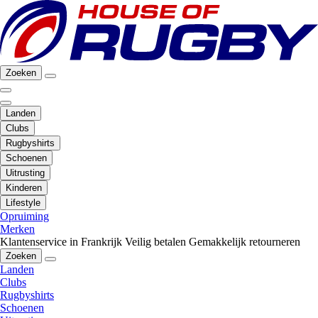
Zoeken
Landen
Clubs
Rugbyshirts
Schoenen
Uitrusting
Kinderen
Lifestyle
Opruiming
Merken
Klantenservice in Frankrijk
Veilig betalen
Gemakkelijk retourneren
Zoeken
Landen
Clubs
Rugbyshirts
Schoenen