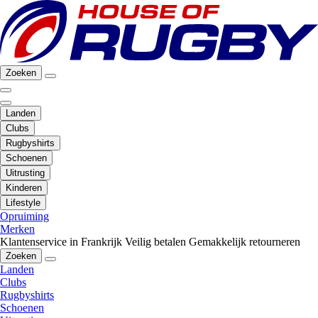
Zoeken
Landen
Clubs
Rugbyshirts
Schoenen
Uitrusting
Kinderen
Lifestyle
Opruiming
Merken
Klantenservice in Frankrijk
Veilig betalen
Gemakkelijk retourneren
Zoeken
Landen
Clubs
Rugbyshirts
Schoenen