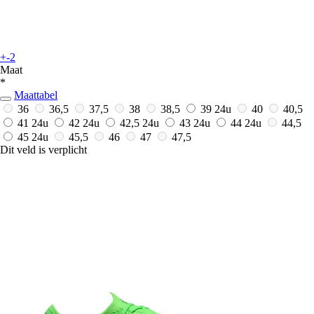
+-2
Maat
*
Maattabel
36
36,5
37,5
38
38,5
39
24u
40
40,5
41
24u
42
24u
42,5
24u
43
24u
44
24u
44,5
45
24u
45,5
46
47
47,5
Dit veld is verplicht