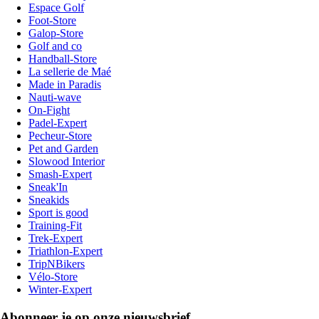
Espace Golf
Foot-Store
Galop-Store
Golf and co
Handball-Store
La sellerie de Maé
Made in Paradis
Nauti-wave
On-Fight
Padel-Expert
Pecheur-Store
Pet and Garden
Slowood Interior
Smash-Expert
Sneak'In
Sneakids
Sport is good
Training-Fit
Trek-Expert
Triathlon-Expert
TripNBikers
Vélo-Store
Winter-Expert
Abonneer je op onze nieuwsbrief