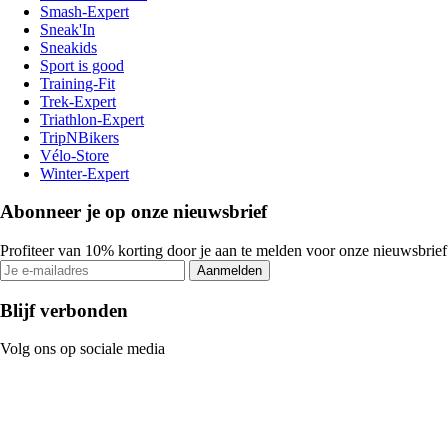
Smash-Expert
Sneak'In
Sneakids
Sport is good
Training-Fit
Trek-Expert
Triathlon-Expert
TripNBikers
Vélo-Store
Winter-Expert
Abonneer je op onze nieuwsbrief
Profiteer van 10% korting door je aan te melden voor onze nieuwsbrief
Aanmelden
Blijf verbonden
Volg ons op sociale media