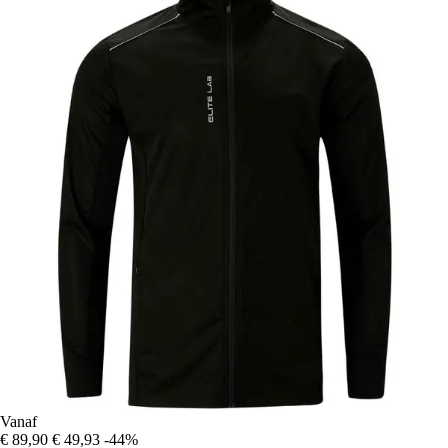
Vanaf
€ 89,90
€ 49,93
-44%