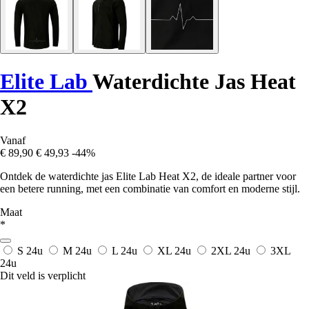
Elite Lab
Waterdichte Jas Heat
X2
Vanaf
€ 89,90
€ 49,93
-44%
Ontdek de waterdichte jas Elite Lab Heat X2, de ideale partner voor
een betere running, met een combinatie van comfort en moderne stijl.
Maat
*
S
24u
M
24u
L
24u
XL
24u
2XL
24u
3XL
24u
Dit veld is verplicht