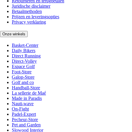
Retourneren en terugbetalen
Juridische disclaimer
Betaalmethoden
Prijzen en leveringsopties
Privacy verklaring
Onze winkels
Basket-Center
Daily Bikers
Direct Running
Direct-Volley
Espace Golf
Foot-Store
Galop-Store
Golf and co
Handball-Store
La sellerie de Maé
Made in Paradis
Nauti-wave
On-Fight
Padel-Expert
Pecheur-Store
Pet and Garden
Slowood Interior