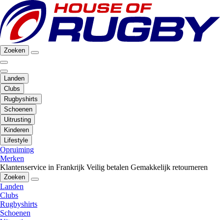
Zoeken
Landen
Clubs
Rugbyshirts
Schoenen
Uitrusting
Kinderen
Lifestyle
Opruiming
Merken
Klantenservice in Frankrijk
Veilig betalen
Gemakkelijk retourneren
Zoeken
Landen
Clubs
Rugbyshirts
Schoenen