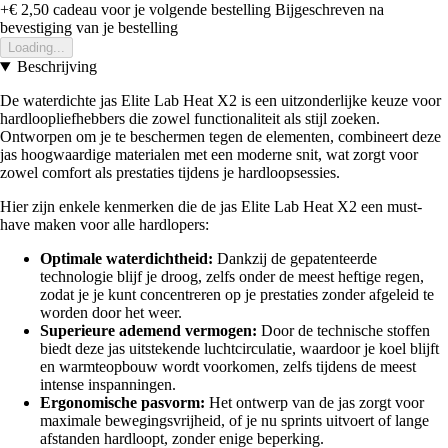
+€ 2,50
cadeau voor je volgende bestelling
Bijgeschreven na
bevestiging van je bestelling
Loading...
Beschrijving
De waterdichte jas Elite Lab Heat X2 is een uitzonderlijke keuze voor
hardloopliefhebbers die zowel functionaliteit als stijl zoeken.
Ontworpen om je te beschermen tegen de elementen, combineert deze
jas hoogwaardige materialen met een moderne snit, wat zorgt voor
zowel comfort als prestaties tijdens je hardloopsessies.
Hier zijn enkele kenmerken die de jas Elite Lab Heat X2 een must-
have maken voor alle hardlopers:
Optimale waterdichtheid:
Dankzij de gepatenteerde
technologie blijf je droog, zelfs onder de meest heftige regen,
zodat je je kunt concentreren op je prestaties zonder afgeleid te
worden door het weer.
Superieure ademend vermogen:
Door de technische stoffen
biedt deze jas uitstekende luchtcirculatie, waardoor je koel blijft
en warmteopbouw wordt voorkomen, zelfs tijdens de meest
intense inspanningen.
Ergonomische pasvorm:
Het ontwerp van de jas zorgt voor
maximale bewegingsvrijheid, of je nu sprints uitvoert of lange
afstanden hardloopt, zonder enige beperking.