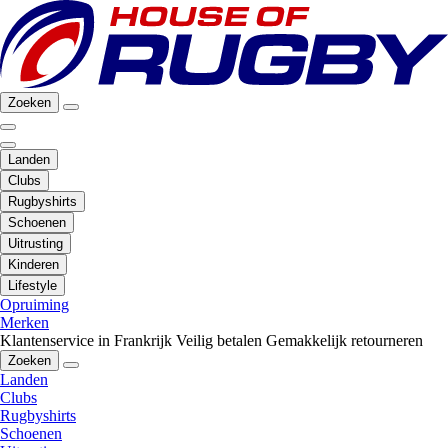
Zoeken
Landen
Clubs
Rugbyshirts
Schoenen
Uitrusting
Kinderen
Lifestyle
Opruiming
Merken
Klantenservice in Frankrijk
Veilig betalen
Gemakkelijk retourneren
Zoeken
Landen
Clubs
Rugbyshirts
Schoenen