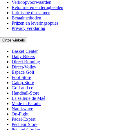
Verkoopvoorwaarden
Retourneren en terugbetalen
Juridische disclaimer
Betaalmethoden
Prijzen en leveringsopties
Privacy verklaring
Onze winkels
Basket-Center
Daily Bikers
Direct Running
Direct-Volley
Espace Golf
Foot-Store
Galop-Store
Golf and co
Handball-Store
La sellerie de Maé
Made in Paradis
Nauti-wave
On-Fight
Padel-Expert
Pecheur-Store
Pet and Garden