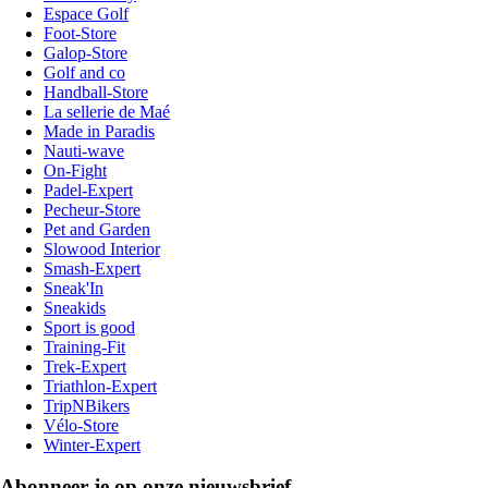
Espace Golf
Foot-Store
Galop-Store
Golf and co
Handball-Store
La sellerie de Maé
Made in Paradis
Nauti-wave
On-Fight
Padel-Expert
Pecheur-Store
Pet and Garden
Slowood Interior
Smash-Expert
Sneak'In
Sneakids
Sport is good
Training-Fit
Trek-Expert
Triathlon-Expert
TripNBikers
Vélo-Store
Winter-Expert
Abonneer je op onze nieuwsbrief