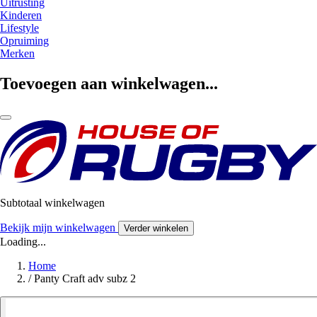
Uitrusting
Kinderen
Lifestyle
Opruiming
Merken
Toevoegen aan winkelwagen...
Subtotaal winkelwagen
Bekijk mijn winkelwagen
Verder winkelen
Loading...
Home
/
Panty Craft adv subz 2