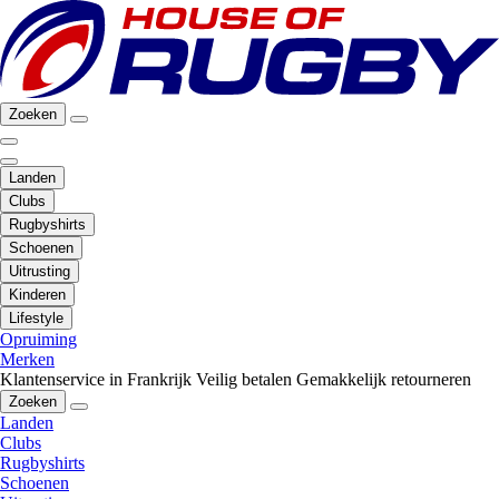
Zoeken
Landen
Clubs
Rugbyshirts
Schoenen
Uitrusting
Kinderen
Lifestyle
Opruiming
Merken
Klantenservice in Frankrijk
Veilig betalen
Gemakkelijk retourneren
Zoeken
Landen
Clubs
Rugbyshirts
Schoenen