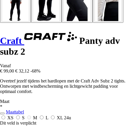
Craft
Panty adv
subz 2
Vanaf
€ 99,00
€ 32,12
-68%
Overtref jezelf tijdens het hardlopen met de Craft Adv Subz 2 tights.
Ontworpen met windbescherming en lichtgewicht padding voor
optimaal comfort.
Maat
*
Maattabel
XS
S
M
L
XL
24u
Dit veld is verplicht