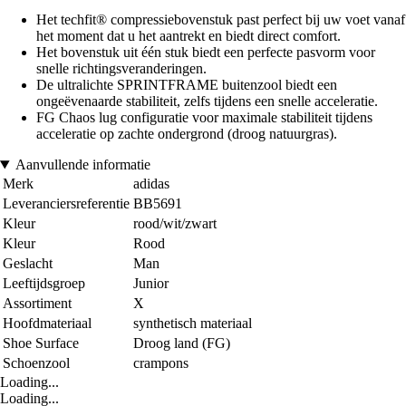
Het techfit® compressiebovenstuk past perfect bij uw voet vanaf
het moment dat u het aantrekt en biedt direct comfort.
Het bovenstuk uit één stuk biedt een perfecte pasvorm voor
snelle richtingsveranderingen.
De ultralichte SPRINTFRAME buitenzool biedt een
ongeëvenaarde stabiliteit, zelfs tijdens een snelle acceleratie.
FG Chaos lug configuratie voor maximale stabiliteit tijdens
acceleratie op zachte ondergrond (droog natuurgras).
Aanvullende informatie
Merk
adidas
Leveranciersreferentie
BB5691
Kleur
rood/wit/zwart
Kleur
Rood
Geslacht
Man
Leeftijdsgroep
Junior
Assortiment
X
Hoofdmateriaal
synthetisch materiaal
Shoe Surface
Droog land (FG)
Schoenzool
crampons
Loading...
Loading...