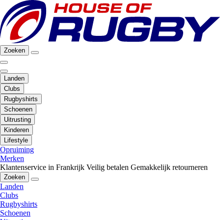
Zoeken
Landen
Clubs
Rugbyshirts
Schoenen
Uitrusting
Kinderen
Lifestyle
Opruiming
Merken
Klantenservice in Frankrijk
Veilig betalen
Gemakkelijk retourneren
Zoeken
Landen
Clubs
Rugbyshirts
Schoenen