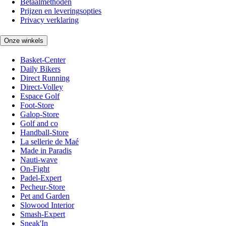
Betaalmethoden
Prijzen en leveringsopties
Privacy verklaring
Onze winkels
Basket-Center
Daily Bikers
Direct Running
Direct-Volley
Espace Golf
Foot-Store
Galop-Store
Golf and co
Handball-Store
La sellerie de Maé
Made in Paradis
Nauti-wave
On-Fight
Padel-Expert
Pecheur-Store
Pet and Garden
Slowood Interior
Smash-Expert
Sneak'In