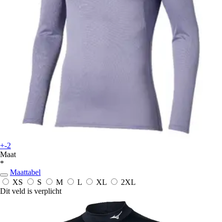
+-2
Maat
*
Maattabel
XS
S
M
L
XL
2XL
Dit veld is verplicht