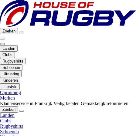
Zoeken
Landen
Clubs
Rugbyshirts
Schoenen
Uitrusting
Kinderen
Lifestyle
Opruiming
Merken
Klantenservice in Frankrijk
Veilig betalen
Gemakkelijk retourneren
Zoeken
Landen
Clubs
Rugbyshirts
Schoenen