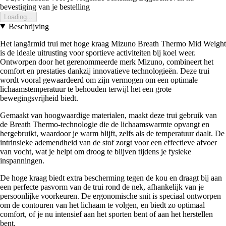
bevestiging van je bestelling
Loading...
Beschrijving
Het langärmid trui met hoge kraag Mizuno Breath Thermo Mid Weight
is de ideale uitrusting voor sportieve activiteiten bij koel weer.
Ontworpen door het gerenommeerde merk Mizuno, combineert het
comfort en prestaties dankzij innovatieve technologieën. Deze trui
wordt vooral gewaardeerd om zijn vermogen om een optimale
lichaamstemperatuur te behouden terwijl het een grote
bewegingsvrijheid biedt.
Gemaakt van hoogwaardige materialen, maakt deze trui gebruik van
de Breath Thermo-technologie die de lichaamswarmte opvangt en
hergebruikt, waardoor je warm blijft, zelfs als de temperatuur daalt. De
intrinsieke ademendheid van de stof zorgt voor een effectieve afvoer
van vocht, wat je helpt om droog te blijven tijdens je fysieke
inspanningen.
De hoge kraag biedt extra bescherming tegen de kou en draagt bij aan
een perfecte pasvorm van de trui rond de nek, afhankelijk van je
persoonlijke voorkeuren. De ergonomische snit is speciaal ontworpen
om de contouren van het lichaam te volgen, en biedt zo optimaal
comfort, of je nu intensief aan het sporten bent of aan het herstellen
bent.