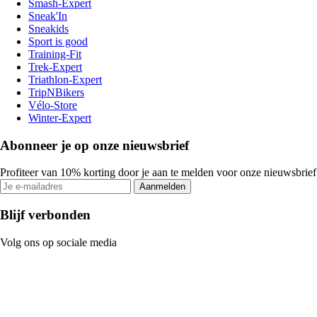
Smash-Expert
Sneak'In
Sneakids
Sport is good
Training-Fit
Trek-Expert
Triathlon-Expert
TripNBikers
Vélo-Store
Winter-Expert
Abonneer je op onze nieuwsbrief
Profiteer van 10% korting door je aan te melden voor onze nieuwsbrief
Aanmelden
Blijf verbonden
Volg ons op sociale media