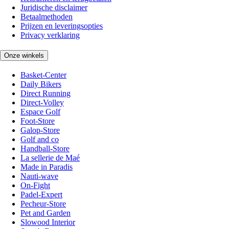
Juridische disclaimer
Betaalmethoden
Prijzen en leveringsopties
Privacy verklaring
Onze winkels
Basket-Center
Daily Bikers
Direct Running
Direct-Volley
Espace Golf
Foot-Store
Galop-Store
Golf and co
Handball-Store
La sellerie de Maé
Made in Paradis
Nauti-wave
On-Fight
Padel-Expert
Pecheur-Store
Pet and Garden
Slowood Interior