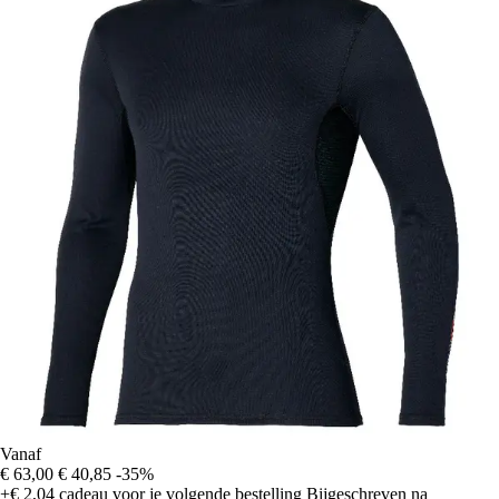
Vanaf
€ 63,00
€ 40,85
-35%
+€ 2,04
cadeau voor je volgende bestelling
Bijgeschreven na