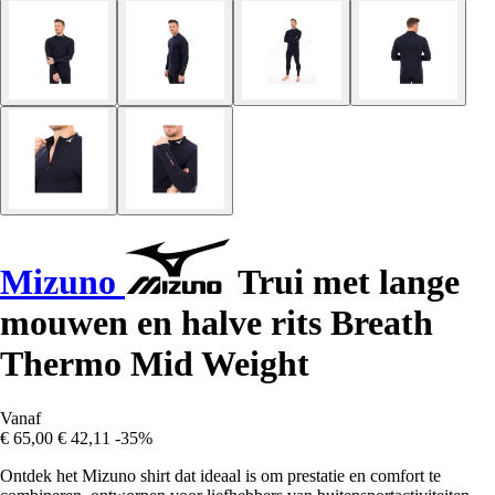
Mizuno
Trui met lange
mouwen en halve rits Breath
Thermo Mid Weight
Vanaf
€ 65,00
€ 42,11
-35%
Ontdek het Mizuno shirt dat ideaal is om prestatie en comfort te