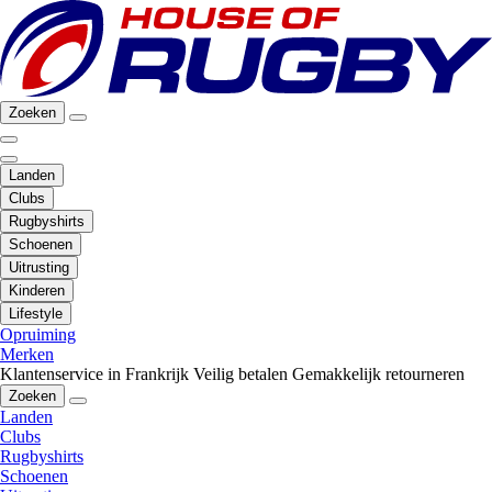
Zoeken
Landen
Clubs
Rugbyshirts
Schoenen
Uitrusting
Kinderen
Lifestyle
Opruiming
Merken
Klantenservice in Frankrijk
Veilig betalen
Gemakkelijk retourneren
Zoeken
Landen
Clubs
Rugbyshirts
Schoenen