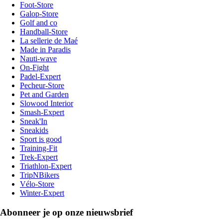
Foot-Store
Galop-Store
Golf and co
Handball-Store
La sellerie de Maé
Made in Paradis
Nauti-wave
On-Fight
Padel-Expert
Pecheur-Store
Pet and Garden
Slowood Interior
Smash-Expert
Sneak'In
Sneakids
Sport is good
Training-Fit
Trek-Expert
Triathlon-Expert
TripNBikers
Vélo-Store
Winter-Expert
Abonneer je op onze nieuwsbrief