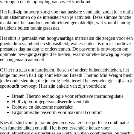
vermogen dat de ophoping van zweet voorkomt.
Het half-zip ontwerp zorgt voor aanpasbare ventilatie, zodat je je outfit
kunt afstemmen op de intensiteit van je activiteit. Deze slimme functie
maakt ook het aandoen en uittrekken gemakkelijk, wat vooral handig
is tijdens buiten trainingssessies.
Het shirt is gemaakt van hoogwaardige materialen die zorgen voor een
goede duurzaamheid en slijtvastheid, wat essentieel is om je sportieve
prestaties dag na dag te ondersteunen. De pasvorm is ontworpen om
optimale bewegingsvrijheid te bieden, waardoor elke beweging soepel
en aangenaam aanvoelt.
Of het nu gaat om hardlopen, fietsen of andere buitenactiviteiten, het
lange mouwen half-zip shirt Mizuno Breath Thermo Mid Weight biedt
je de ondersteuning die je nodig hebt, terwijl het een vleugje stijl aan je
sportoutfit toevoegt. Hier zijn enkele van zijn voordelen:
Breath Thermo technologie voor effectieve thermoregulatie
Half-zip voor gepersonaliseerde ventilatie
Robuste en duurzame materialen
Ergonomische pasvorm voor maximaal comfort
Kies dit shirt voor je trainingen en ervaar zelf de perfecte combinatie
van functionaliteit en stijl. Het is een essentiële keuze voor
sportliefhebbers die prestaties en welzijn willen combineren, ongeacht