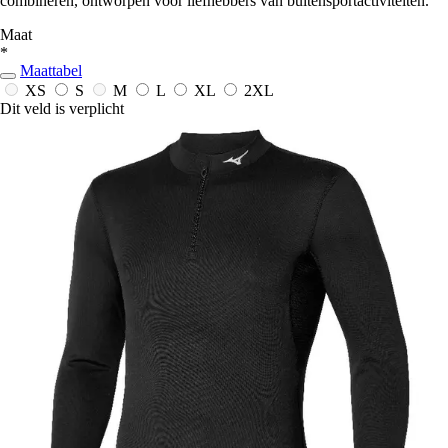
combineren, ontworpen voor liefhebbers van buitensportactiviteiten.
Maat
*
Maattabel
XS
S
M
L
XL
2XL
Dit veld is verplicht