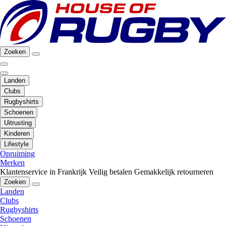
Zoeken
Landen
Clubs
Rugbyshirts
Schoenen
Uitrusting
Kinderen
Lifestyle
Opruiming
Merken
Klantenservice in Frankrijk
Veilig betalen
Gemakkelijk retourneren
Zoeken
Landen
Clubs
Rugbyshirts
Schoenen