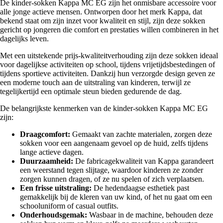
De kinder-sokken Kappa MC EG zijn het onmisbare accessoire voor
alle jonge actieve mensen. Ontworpen door het merk Kappa, dat
bekend staat om zijn inzet voor kwaliteit en stijl, zijn deze sokken
gericht op jongeren die comfort en prestaties willen combineren in het
dagelijks leven.
Met een uitstekende prijs-kwaliteitverhouding zijn deze sokken ideaal
voor dagelijkse activiteiten op school, tijdens vrijetijdsbestedingen of
tijdens sportieve activiteiten. Dankzij hun verzorgde design geven ze
een moderne touch aan de uitstraling van kinderen, terwijl ze
tegelijkertijd een optimale steun bieden gedurende de dag.
De belangrijkste kenmerken van de kinder-sokken Kappa MC EG
zijn:
Draagcomfort:
Gemaakt van zachte materialen, zorgen deze
sokken voor een aangenaam gevoel op de huid, zelfs tijdens
lange actieve dagen.
Duurzaamheid:
De fabricagekwaliteit van Kappa garandeert
een weerstand tegen slijtage, waardoor kinderen ze zonder
zorgen kunnen dragen, of ze nu spelen of zich verplaatsen.
Een frisse uitstraling:
De hedendaagse esthetiek past
gemakkelijk bij de kleren van uw kind, of het nu gaat om een
schooluniform of casual outfits.
Onderhoudsgemak:
Wasbaar in de machine, behouden deze