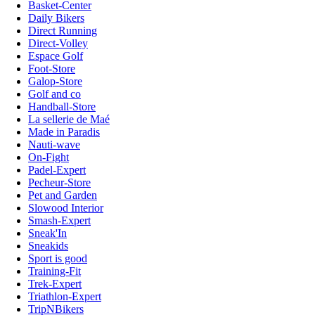
Basket-Center
Daily Bikers
Direct Running
Direct-Volley
Espace Golf
Foot-Store
Galop-Store
Golf and co
Handball-Store
La sellerie de Maé
Made in Paradis
Nauti-wave
On-Fight
Padel-Expert
Pecheur-Store
Pet and Garden
Slowood Interior
Smash-Expert
Sneak'In
Sneakids
Sport is good
Training-Fit
Trek-Expert
Triathlon-Expert
TripNBikers