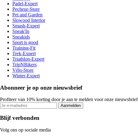
Padel-Expert
Pecheur-Store
Pet and Garden
Slowood Interior
Smash-Expert
Sneak'In
Sneakids
Sport is good
Training-Fit
Trek-Expert
Triathlon-Expert
TripNBikers
Vélo-Store
Winter-Expert
Abonneer je op onze nieuwsbrief
Profiteer van 10% korting door je aan te melden voor onze nieuwsbrief
Aanmelden
Blijf verbonden
Volg ons op sociale media