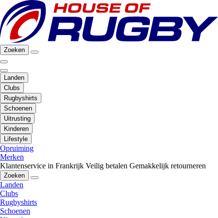
Zoeken
Landen
Clubs
Rugbyshirts
Schoenen
Uitrusting
Kinderen
Lifestyle
Opruiming
Merken
Klantenservice in Frankrijk
Veilig betalen
Gemakkelijk retourneren
Zoeken
Landen
Clubs
Rugbyshirts
Schoenen