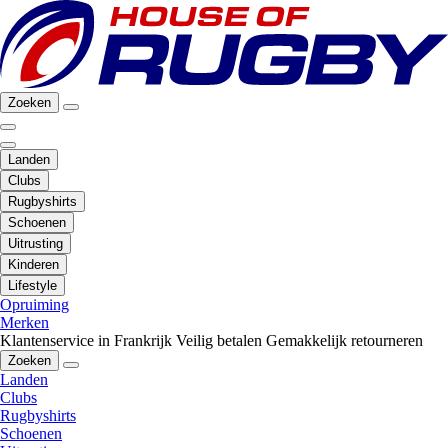
Zoeken
Landen
Clubs
Rugbyshirts
Schoenen
Uitrusting
Kinderen
Lifestyle
Opruiming
Merken
Klantenservice in Frankrijk
Veilig betalen
Gemakkelijk retourneren
Zoeken
Landen
Clubs
Rugbyshirts
Schoenen