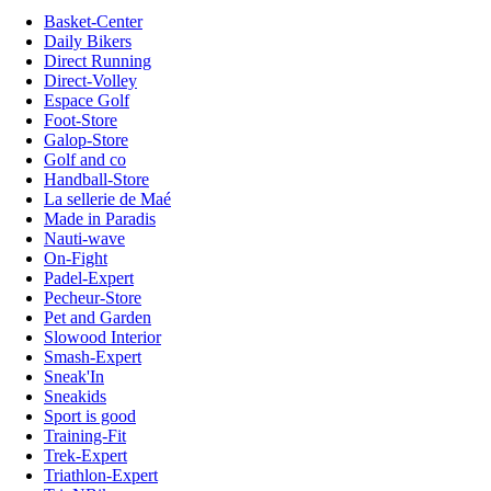
Basket-Center
Daily Bikers
Direct Running
Direct-Volley
Espace Golf
Foot-Store
Galop-Store
Golf and co
Handball-Store
La sellerie de Maé
Made in Paradis
Nauti-wave
On-Fight
Padel-Expert
Pecheur-Store
Pet and Garden
Slowood Interior
Smash-Expert
Sneak'In
Sneakids
Sport is good
Training-Fit
Trek-Expert
Triathlon-Expert