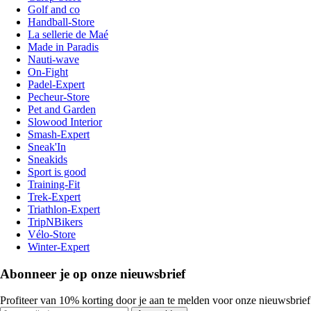
Golf and co
Handball-Store
La sellerie de Maé
Made in Paradis
Nauti-wave
On-Fight
Padel-Expert
Pecheur-Store
Pet and Garden
Slowood Interior
Smash-Expert
Sneak'In
Sneakids
Sport is good
Training-Fit
Trek-Expert
Triathlon-Expert
TripNBikers
Vélo-Store
Winter-Expert
Abonneer je op onze nieuwsbrief
Profiteer van 10% korting door je aan te melden voor onze nieuwsbrief