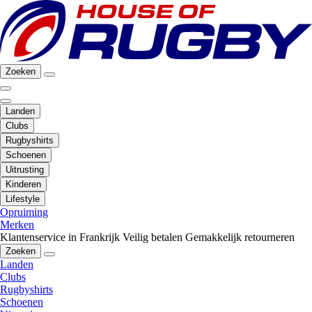
Zoeken
Landen
Clubs
Rugbyshirts
Schoenen
Uitrusting
Kinderen
Lifestyle
Opruiming
Merken
Klantenservice in Frankrijk
Veilig betalen
Gemakkelijk retourneren
Zoeken
Landen
Clubs
Rugbyshirts
Schoenen