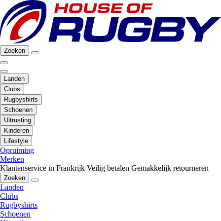
Zoeken
Landen
Clubs
Rugbyshirts
Schoenen
Uitrusting
Kinderen
Lifestyle
Opruiming
Merken
Klantenservice in Frankrijk
Veilig betalen
Gemakkelijk retourneren
Zoeken
Landen
Clubs
Rugbyshirts
Schoenen