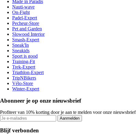
Made in Paradis
Nauti-wave
On-Fight
Padel-Expert
Pecheur-Store
Pet and Garden
Slowood Interior
Smash-Expert
Sneak'In
Sneakids
Sport is good
Training-Fit
Trek-Expert
Triathlon-Expert
TripNBikers
Vélo-Store
Winter-Expert
Abonneer je op onze nieuwsbrief
Profiteer van 10% korting door je aan te melden voor onze nieuwsbrief
Aanmelden
Blijf verbonden