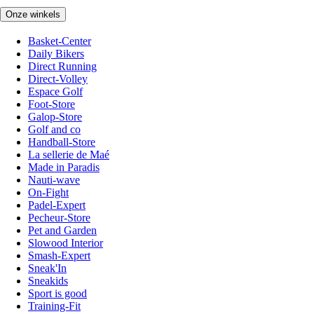
Onze winkels
Basket-Center
Daily Bikers
Direct Running
Direct-Volley
Espace Golf
Foot-Store
Galop-Store
Golf and co
Handball-Store
La sellerie de Maé
Made in Paradis
Nauti-wave
On-Fight
Padel-Expert
Pecheur-Store
Pet and Garden
Slowood Interior
Smash-Expert
Sneak'In
Sneakids
Sport is good
Training-Fit