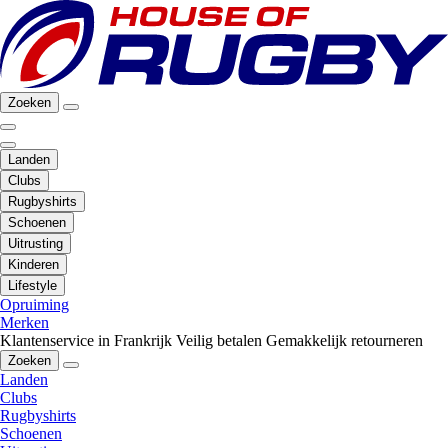
Zoeken
Landen
Clubs
Rugbyshirts
Schoenen
Uitrusting
Kinderen
Lifestyle
Opruiming
Merken
Klantenservice in Frankrijk
Veilig betalen
Gemakkelijk retourneren
Zoeken
Landen
Clubs
Rugbyshirts
Schoenen