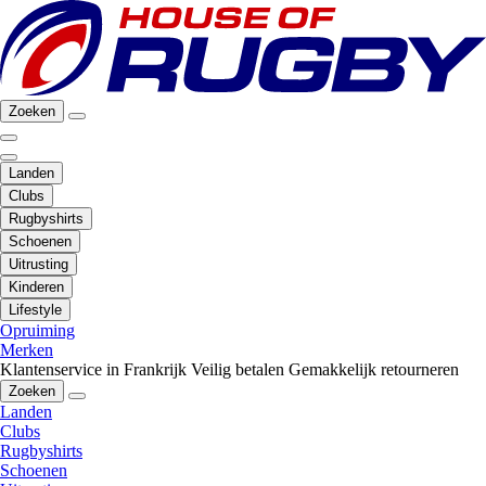
Zoeken
Landen
Clubs
Rugbyshirts
Schoenen
Uitrusting
Kinderen
Lifestyle
Opruiming
Merken
Klantenservice in Frankrijk
Veilig betalen
Gemakkelijk retourneren
Zoeken
Landen
Clubs
Rugbyshirts
Schoenen