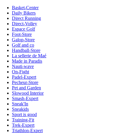
Basket-Center
Daily Bikers
Direct Running
Direct-Volley
Espace Golf
Foot-Store
Galop-Store
Golf and co
Handball-Store
La sellerie de Maé
Made in Paradis
Nauti-wave
On-Fight
Padel-Expert
Pecheur-Store
Pet and Garden
Slowood Interior
Smash-Expert
Sneak'In
Sneakids
Sport is good
Training-Fit
Trek-Expert
Triathlon-Expert