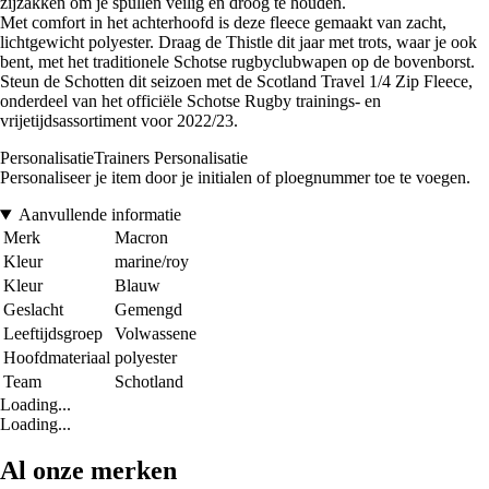
zijzakken om je spullen veilig en droog te houden.
Met comfort in het achterhoofd is deze fleece gemaakt van zacht,
lichtgewicht polyester. Draag de Thistle dit jaar met trots, waar je ook
bent, met het traditionele Schotse rugbyclubwapen op de bovenborst.
Steun de Schotten dit seizoen met de Scotland Travel 1/4 Zip Fleece,
onderdeel van het officiële Schotse Rugby trainings- en
vrijetijdsassortiment voor 2022/23.
PersonalisatieTrainers Personalisatie
Personaliseer je item door je initialen of ploegnummer toe te voegen.
Aanvullende informatie
Merk
Macron
Kleur
marine/roy
Kleur
Blauw
Geslacht
Gemengd
Leeftijdsgroep
Volwassene
Hoofdmateriaal
polyester
Team
Schotland
Loading...
Loading...
Al onze merken