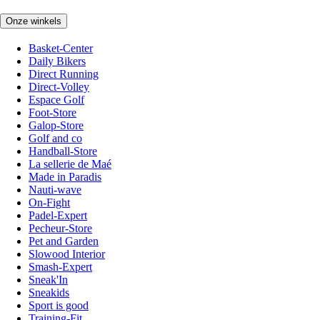
Onze winkels
Basket-Center
Daily Bikers
Direct Running
Direct-Volley
Espace Golf
Foot-Store
Galop-Store
Golf and co
Handball-Store
La sellerie de Maé
Made in Paradis
Nauti-wave
On-Fight
Padel-Expert
Pecheur-Store
Pet and Garden
Slowood Interior
Smash-Expert
Sneak'In
Sneakids
Sport is good
Training-Fit