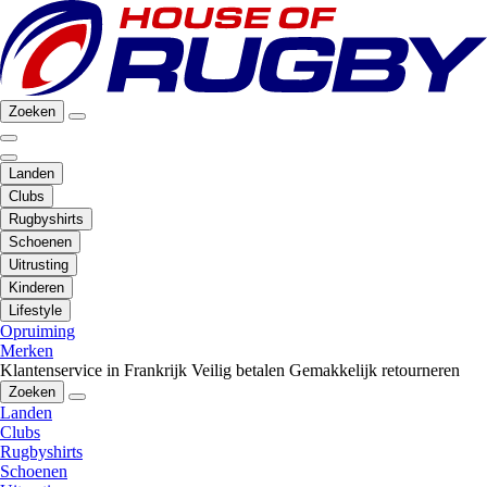
Zoeken
Landen
Clubs
Rugbyshirts
Schoenen
Uitrusting
Kinderen
Lifestyle
Opruiming
Merken
Klantenservice in Frankrijk
Veilig betalen
Gemakkelijk retourneren
Zoeken
Landen
Clubs
Rugbyshirts
Schoenen