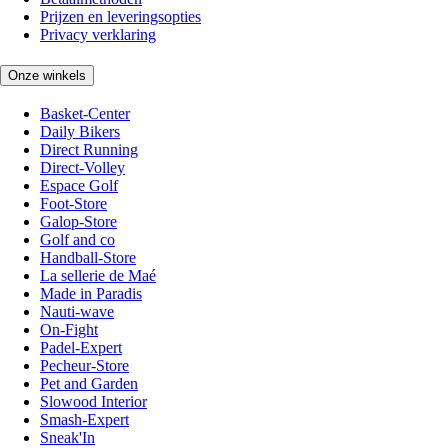
Prijzen en leveringsopties
Privacy verklaring
Onze winkels
Basket-Center
Daily Bikers
Direct Running
Direct-Volley
Espace Golf
Foot-Store
Galop-Store
Golf and co
Handball-Store
La sellerie de Maé
Made in Paradis
Nauti-wave
On-Fight
Padel-Expert
Pecheur-Store
Pet and Garden
Slowood Interior
Smash-Expert
Sneak'In