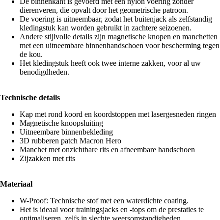
De binnenkant is gevoerd met een nylon voering zonder
dierenveren, die opvalt door het geometrische patroon.
De voering is uitneembaar, zodat het buitenjack als zelfstandig
kledingstuk kan worden gebruikt in zachtere seizoenen.
Andere stijlvolle details zijn magnetische knopen en manchetten
met een uitneembare binnenhandschoen voor bescherming tegen
de kou.
Het kledingstuk heeft ook twee interne zakken, voor al uw
benodigdheden.
Technische details
Kap met rond koord en koordstoppen met lasergesneden ringen
Magnetische knoopsluiting
Uitneembare binnenbekleding
3D rubberen patch Macron Hero
Manchet met onzichtbare rits en afneembare handschoen
Zijzakken met rits
Materiaal
W-Proof: Technische stof met een waterdichte coating.
Het is ideaal voor trainingsjacks en -tops om de prestaties te
optimaliseren, zelfs in slechte weersomstandigheden.