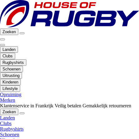
Zoeken
Landen
Clubs
Rugbyshirts
Schoenen
Uitrusting
Kinderen
Lifestyle
Opruiming
Merken
Klantenservice in Frankrijk
Veilig betalen
Gemakkelijk retourneren
Zoeken
Landen
Clubs
Rugbyshirts
Schoenen