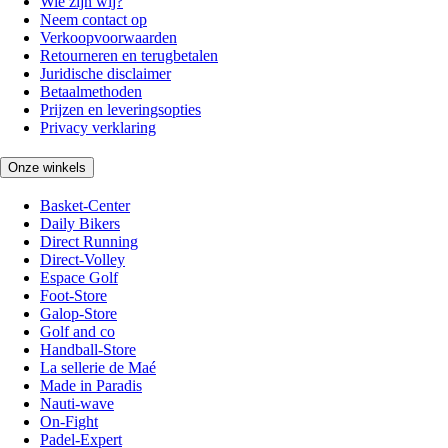
Wie zijn wij?
Neem contact op
Verkoopvoorwaarden
Retourneren en terugbetalen
Juridische disclaimer
Betaalmethoden
Prijzen en leveringsopties
Privacy verklaring
Onze winkels
Basket-Center
Daily Bikers
Direct Running
Direct-Volley
Espace Golf
Foot-Store
Galop-Store
Golf and co
Handball-Store
La sellerie de Maé
Made in Paradis
Nauti-wave
On-Fight
Padel-Expert