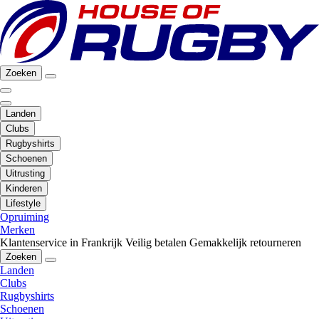
Zoeken
Landen
Clubs
Rugbyshirts
Schoenen
Uitrusting
Kinderen
Lifestyle
Opruiming
Merken
Klantenservice in Frankrijk
Veilig betalen
Gemakkelijk retourneren
Zoeken
Landen
Clubs
Rugbyshirts
Schoenen