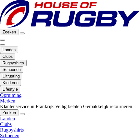
Zoeken
Landen
Clubs
Rugbyshirts
Schoenen
Uitrusting
Kinderen
Lifestyle
Opruiming
Merken
Klantenservice in Frankrijk
Veilig betalen
Gemakkelijk retourneren
Zoeken
Landen
Clubs
Rugbyshirts
Schoenen