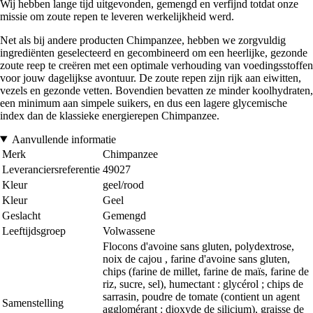
Wij hebben lange tijd uitgevonden, gemengd en verfijnd totdat onze
missie om zoute repen te leveren werkelijkheid werd.
Net als bij andere producten Chimpanzee, hebben we zorgvuldig
ingrediënten geselecteerd en gecombineerd om een heerlijke, gezonde
zoute reep te creëren met een optimale verhouding van voedingsstoffen
voor jouw dagelijkse avontuur. De zoute repen zijn rijk aan eiwitten,
vezels en gezonde vetten. Bovendien bevatten ze minder koolhydraten,
een minimum aan simpele suikers, en dus een lagere glycemische
index dan de klassieke energierepen Chimpanzee.
Aanvullende informatie
Merk
Chimpanzee
Leveranciersreferentie
49027
Kleur
geel/rood
Kleur
Geel
Geslacht
Gemengd
Leeftijdsgroep
Volwassene
Flocons d'avoine sans gluten, polydextrose,
noix de cajou , farine d'avoine sans gluten,
chips (farine de millet, farine de maïs, farine de
riz, sucre, sel), humectant : glycérol ; chips de
sarrasin, poudre de tomate (contient un agent
Samenstelling
agglomérant : dioxyde de silicium), graisse de