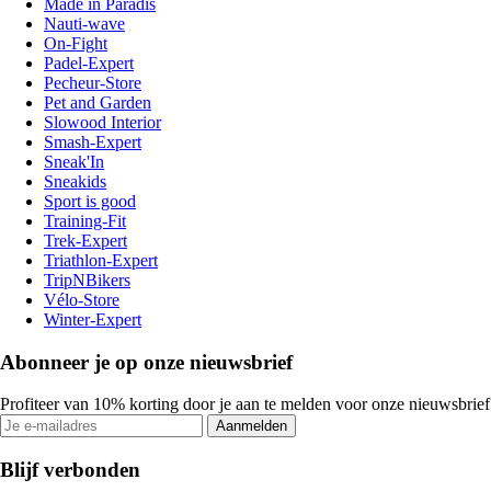
Made in Paradis
Nauti-wave
On-Fight
Padel-Expert
Pecheur-Store
Pet and Garden
Slowood Interior
Smash-Expert
Sneak'In
Sneakids
Sport is good
Training-Fit
Trek-Expert
Triathlon-Expert
TripNBikers
Vélo-Store
Winter-Expert
Abonneer je op onze nieuwsbrief
Profiteer van 10% korting door je aan te melden voor onze nieuwsbrief
Aanmelden
Blijf verbonden