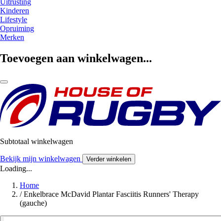
Uitrusting
Kinderen
Lifestyle
Opruiming
Merken
Toevoegen aan winkelwagen...
Subtotaal winkelwagen
Bekijk mijn winkelwagen
Verder winkelen
Loading...
Home
/
Enkelbrace McDavid Plantar Fasciitis Runners' Therapy
(gauche)