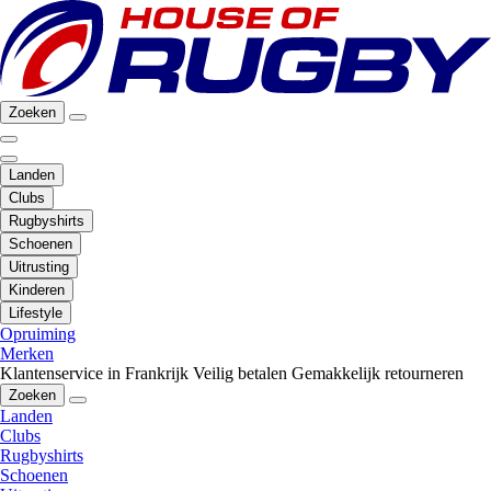
Zoeken
Landen
Clubs
Rugbyshirts
Schoenen
Uitrusting
Kinderen
Lifestyle
Opruiming
Merken
Klantenservice in Frankrijk
Veilig betalen
Gemakkelijk retourneren
Zoeken
Landen
Clubs
Rugbyshirts
Schoenen