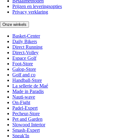
Betaalmethoden
Prijzen en leveringsopties
Privacy verklaring
Onze winkels
Basket-Center
Daily Bikers
Direct Running
Direct-Volley
Espace Golf
Foot-Store
Galop-Store
Golf and co
Handball-Store
La sellerie de Maé
Made in Paradis
Nauti-wave
On-Fight
Padel-Expert
Pecheur-Store
Pet and Garden
Slowood Interior
Smash-Expert
Sneak'In