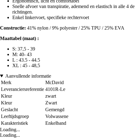
Ergonomisch, licht en comfortabel
Snelle afvoer van transpiratie, ademend en elastisch in alle 4 de
richtingen.
Enkel linkervoet, specifieke rechtervoet
Constructie:
41% nylon / 9% polyester / 25% TPU / 25% EVA
Maattabel (maat) :
S: 37,5 - 39
M: 40- 43
L : 43.5 - 44.5
XL : 45 - 48,5
Aanvullende informatie
Merk
McDavid
Leveranciersreferentie
4101R-Le
Kleur
zwart
Kleur
Zwart
Geslacht
Gemengd
Leeftijdsgroep
Volwassene
Karakteristiek
Enkelband
Loading...
Loading...