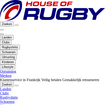
Zoeken
Landen
Clubs
Rugbyshirts
Schoenen
Uitrusting
Kinderen
Lifestyle
Opruiming
Merken
Klantenservice in Frankrijk
Veilig betalen
Gemakkelijk retourneren
Zoeken
Landen
Clubs
Rugbyshirts
Schoenen