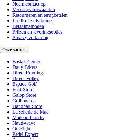
Neem contact op
Verkoopvoorwaarden
Retourneren en terugbetalen
Juridische disclaimer
Betaalmethoden
Prijzen en leveringsopties
Privacy verklaring
Onze winkels
Basket-Center
Daily Bikers
Direct Running
Direct-Volley
Espace Golf
Foot-Store
Galop-Store
Golf and co
Handball-Store
La sellerie de Maé
Made in Paradis
Nauti-wave
On-Fight
Padel-Expert